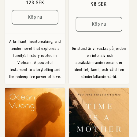
Ordinarie
128 SEK
Ordinarie
98 SEK
pris
pris
Köp nu
Köp nu
A brilliant, heartbreaking, and
tender novel that explores a
En stund är vi vackra på jorden
family's history rooted in
- en intensiv och
Vietnam. A powerful
språkskimrande roman om
testament to storytelling and
identitet, familj och våld i en
the redemptive power of love.
sönderfallande värld.