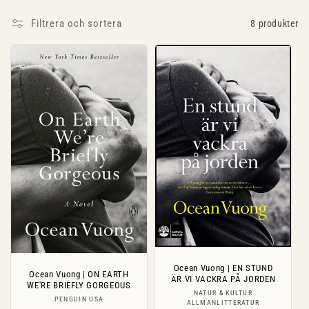
s
Filtrera och sortera
8 produkter
e
r
i
e
:
Ocean Vuong | EN STUND
Ocean Vuong | ON EARTH
ÄR VI VACKRA PÅ JORDEN
WE'RE BRIEFLY GORGEOUS
Säljare:
NATUR & KULTUR
Säljare:
PENGUIN USA
ALLMÄNLITTERATUR