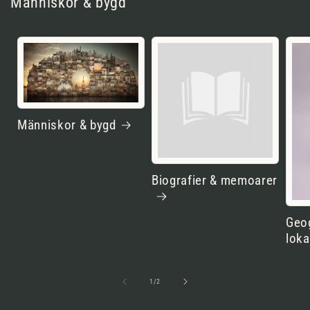
Människor & bygd
Människor & bygd
Biografier & memoarer
Geog
loka
av
1
/
2