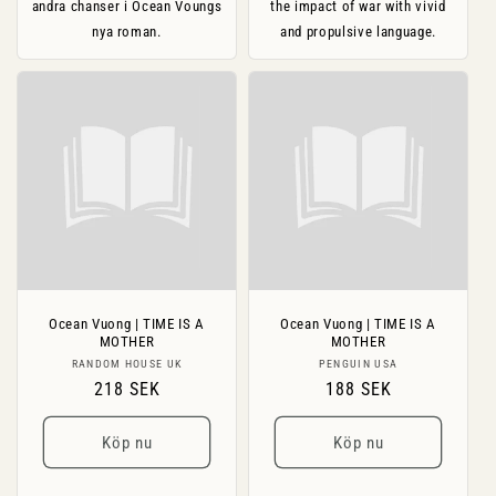
andra chanser i Ocean Voungs
the impact of war with vivid
nya roman.
and propulsive language.
Ocean Vuong | TIME IS A
Ocean Vuong | TIME IS A
MOTHER
MOTHER
Säljare:
Säljare:
RANDOM HOUSE UK
PENGUIN USA
Ordinarie
218 SEK
Ordinarie
188 SEK
pris
pris
Köp nu
Köp nu