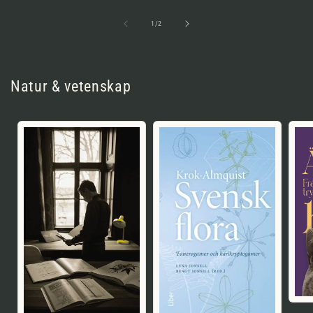
av
1
/
2
Natur & vetenskap