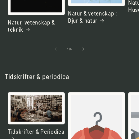
Natu
Hus
Natur & vetenskap :
Djur & natur
Natur, vetenskap &
teknik
av
1
/
6
Tidskrifter & periodica
Tidskrifter & Periodica