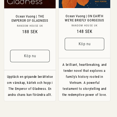
Ocean Vuong | ON EARTH
Ocean Vuong | THE
WE'RE BRIEFLY GORGEOUS
EMPEROR OF GLADNESS
Säljare:
RANDOM HOUSE UK
Säljare:
RANDOM HOUSE UK
Ordinarie
148 SEK
Ordinarie
188 SEK
pris
pris
Köp nu
Köp nu
A brilliant, heartbreaking, and
tender novel that explores a
Upptäck en gripande berättelse
family's history rooted in
om vänskap, kärlek och hopp i
Vietnam. A powerful
The Emperor of Gladness. En
testament to storytelling and
andra chans kan förändra allt.
the redemptive power of love.