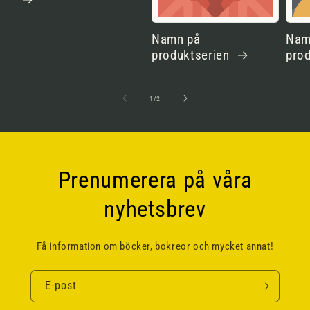
Namn på
Nam
produktserien
pro
av
1
/
2
Prenumerera på våra
nyhetsbrev
Få information om böcker, bokreor och mycket annat!
E-post