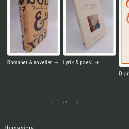
Romaner & noveller
Lyrik & poesi
Dram
av
1
/
10
Humaniora