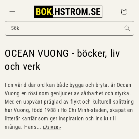
Gå
vidare till
Varukorg
innehåll
Sök
P
OCEAN VUONG - böcker, liv
r
och verk
o
I en värld där ord kan både bygga och bryta, är Ocean
d
Vuong en röst som genljuder av sårbarhet och styrka.
Med en uppväxt präglad av flykt och kulturell splittring
u
har Vuong, född 1988 i Ho Chi Minh-staden, skapat en
k
litterär karriär som ger inspiration och insikt till
många. Hans...
t
LÄS MER >