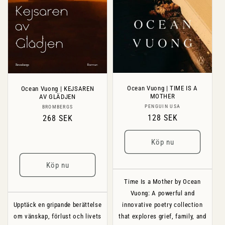
Ocean Vuong | TIME IS A
Ocean Vuong | KEJSAREN
MOTHER
AV GLÄDJEN
Säljare:
Säljare:
PENGUIN USA
BROMBERGS
Ordinarie
128 SEK
Ordinarie
268 SEK
pris
pris
Köp nu
Köp nu
Time Is a Mother by Ocean
Vuong: A powerful and
Upptäck en gripande berättelse
innovative poetry collection
om vänskap, förlust och livets
that explores grief, family, and