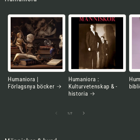
Humaniora |
Humaniora :
Huma
Förlagsnya böcker
Kulturvetenskap & -
bibl
historia
av
1
/
7