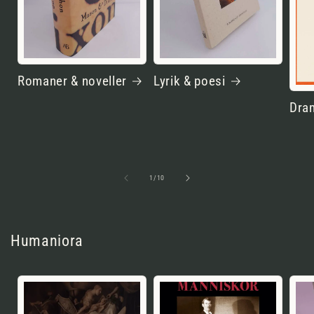
Romaner & noveller
Lyrik & poesi
Dram
av
1
/
10
Humaniora