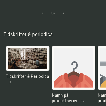
av
1
/
6
Tidskrifter & periodica
Tidskrifter & Periodica
Namn på
Nam
produktserien
pro