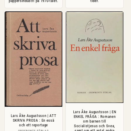
pappersindustri på 1970-talet.
tider.
Lars Åke Augustsson | EN
Lars Åke Augustsson | ATT
ENKEL FRÅGA : Romanen
SKRIVA PROSA : En essä
om barnen till
och ett reportage
Socialistjesus och Svea,
samt om ett antal andra
ORDFRONTS FÖRLAG