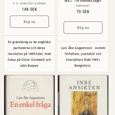
MAJ : Tre svenska sagor
Säljare:
P. A. NORSTEDT & SÖNER
Säljare:
ORDFRONT
Ordinarie
148 SEK
Ordinarie
70 SEK
pris
pris
Köp nu
Köp nu
En granskning av de engelska
puritanerna och deras
Lars Åke Augustsson - svensk
revolution på 1600-talet, med
författare, journalist och
fokus på Oliver Cromwell och
översättare född 1949 i
John Bunyan.
Bengtsfors.