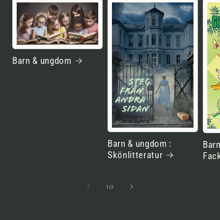
Barn & ungdom
Barn & ungdom :
Barn
Skönlitteratur
Fack
av
1
/
2