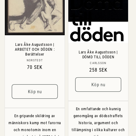
Lars Åke Augustsson |
ARBETET OCH DÖDEN :
Lars Åke Augustsson |
Berättelser
DÖMD TILL DÖDEN
Säljare:
NORSTEDT
Säljare:
CARLSSON
Ordinarie
70 SEK
Ordinarie
258 SEK
pris
pris
Köp nu
Köp nu
En omfattande och kunnig
En gripande skildring av
genomgång av dödsstraffets
människors kamp mot farorna
historia, argument och
och monotomin inom en
tillämpning i olika kulturer och