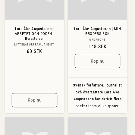
Lars Åke Augustsson |
Lars Åke Augustsson | MIN
ARBETET OCH DÖDEN :
BRODERS BOK
Berättelser
Säljare:
ORDFRONT
Säljare:
LITTERATURFRÄMJANDET,
Ordinarie
148 SEK
Ordinarie
60 SEK
pris
pris
Köp nu
Svensk författare, journalist
och översättare Lars Åke
Augustsson har skrivit flera
Köp nu
böcker inom olika genrer.