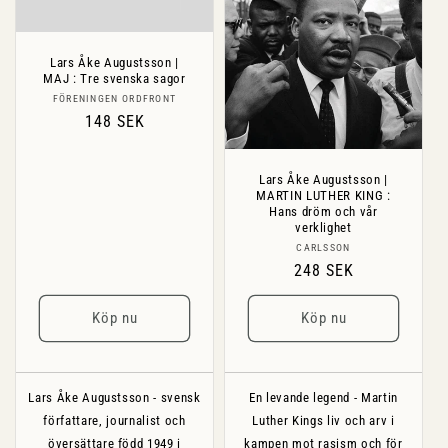
Lars Åke Augustsson |
MAJ : Tre svenska sagor
Säljare:
FÖRENINGEN ORDFRONT
Ordinarie
148 SEK
pris
Lars Åke Augustsson |
MARTIN LUTHER KING :
Hans dröm och vår
verklighet
Säljare:
CARLSSON
Ordinarie
248 SEK
pris
Köp nu
Köp nu
Lars Åke Augustsson - svensk
En levande legend - Martin
författare, journalist och
Luther Kings liv och arv i
översättare född 1949 i
kampen mot rasism och för