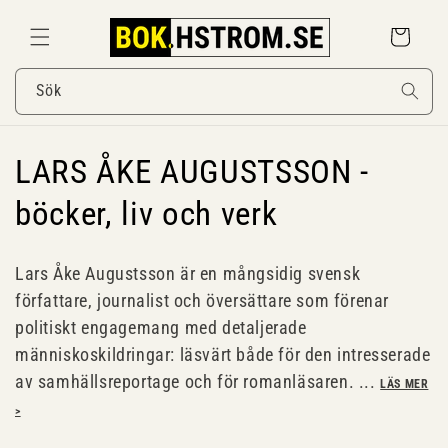
Gå
vidare till
Varukorg
innehåll
Sök
P
LARS ÅKE AUGUSTSSON -
r
böcker, liv och verk
o
Lars Åke Augustsson är en mångsidig svensk
d
författare, journalist och översättare som förenar
politiskt engagemang med detaljerade
u
människoskildringar: läsvärt både för den intresserade
k
av samhällsreportage och för romanläsaren. ...
LÄS MER
t
>