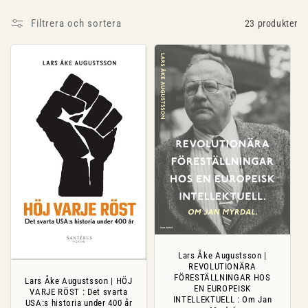
s
Filtrera och sortera
23 produkter
e
r
i
e
:
Lars Åke Augustsson |
REVOLUTIONÄRA
FÖRESTÄLLNINGAR HOS
Lars Åke Augustsson | HÖJ
EN EUROPEISK
VARJE RÖST : Det svarta
INTELLEKTUELL : Om Jan
USA:s historia under 400 år