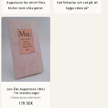
Augustsson har skrivit flera
Vad förkastas och vad går att
böcker inom olika genrer.
bygga vidare på?
Lars Åke Augustsson | MAJ
: Tre svenska sagor
Säljare:
FÖRENINGEN ORDFRONT
Ordinarie
178 SEK