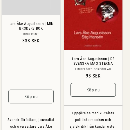
Lars Åke Augustsson | MIN
BRODERS BOK
Säljare:
ORDFRONT
Ordinarie
338 SEK
pris
Lars Åke Augustsson | DE
SVENSKA MAOISTERNA
Säljare:
LINDELÖWS BOKFÖRLAG
Ordinarie
98 SEK
pris
Köp nu
Köp nu
Uppgörelse med 70-talets
Svensk författare, journalist
politiska maoism och
och översättare Lars Åke
självkritik från kända röster.