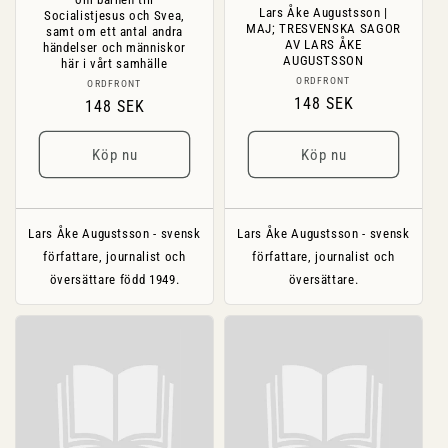
Lars Åke Augustsson |
Socialistjesus och Svea,
MAJ; TRESVENSKA SAGOR
samt om ett antal andra
AV LARS ÅKE
händelser och människor
AUGUSTSSON
här i vårt samhälle
Säljare:
ORDFRONT
Säljare:
ORDFRONT
Ordinarie
148 SEK
Ordinarie
148 SEK
pris
pris
Köp nu
Köp nu
Lars Åke Augustsson - svensk
Lars Åke Augustsson - svensk
författare, journalist och
författare, journalist och
översättare född 1949.
översättare.