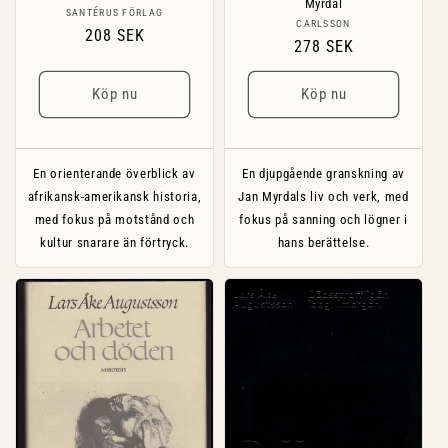
Myrdal
Säljare:
SANTÉRUS FÖRLAG
Säljare:
CARLSSON
Ordinarie
208 SEK
Ordinarie
278 SEK
pris
pris
Köp nu
Köp nu
En orienterande överblick av
En djupgående granskning av
afrikansk-amerikansk historia,
Jan Myrdals liv och verk, med
med fokus på motstånd och
fokus på sanning och lögner i
kultur snarare än förtryck.
hans berättelse.