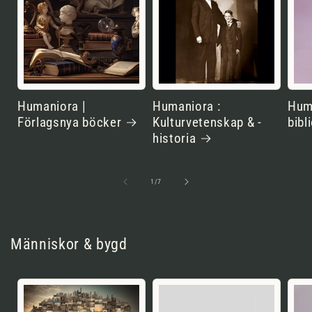
Humaniora |
Humaniora :
Huma
Förlagsnya böcker
Kulturvetenskap & -
bibl
historia
av
1
/
7
Människor & bygd