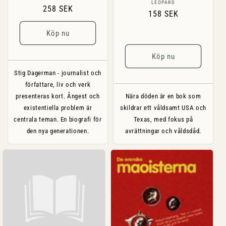
Säljare:
LEOPARD
Ordinarie
258 SEK
Ordinarie
158 SEK
pris
pris
Köp nu
Köp nu
Stig Dagerman - journalist och
författare, liv och verk
presenteras kort. Ångest och
Nära döden är en bok som
existentiella problem är
skildrar ett våldsamt USA och
centrala teman. En biografi för
Texas, med fokus på
den nya generationen.
avrättningar och våldsdåd.