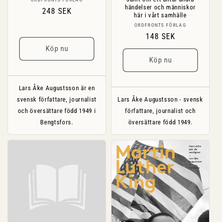
Säljare:
händelser och människor
Ordinarie
248 SEK
här i vårt samhälle
pris
Säljare:
ORDFRONTS FÖRLAG
Ordinarie
148 SEK
pris
Köp nu
Köp nu
Lars Åke Augustsson är en
svensk författare, journalist
Lars Åke Augustsson - svensk
och översättare född 1949 i
författare, journalist och
Bengtsfors.
översättare född 1949.