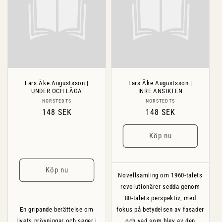
Lars Åke Augustsson |
Lars Åke Augustsson |
UNDER OCH LÅGA
INRE ANSIKTEN
Säljare:
Säljare:
NORSTEDTS
NORSTEDTS
Ordinarie
148 SEK
Ordinarie
148 SEK
pris
pris
Köp nu
Köp nu
Novellsamling om 1960-talets
revolutionärer sedda genom
80-talets perspektiv, med
En gripande berättelse om
fokus på betydelsen av fasader
livets prövningar och seger i
och vad som blev av den