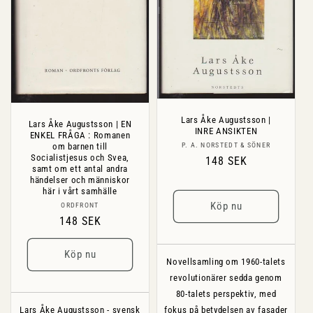
Lars Åke Augustsson |
Lars Åke Augustsson | EN
INRE ANSIKTEN
ENKEL FRÅGA : Romanen
Säljare:
om barnen till
P. A. NORSTEDT & SÖNER
Socialistjesus och Svea,
Ordinarie
148 SEK
samt om ett antal andra
pris
händelser och människor
här i vårt samhälle
Köp nu
Säljare:
ORDFRONT
Ordinarie
148 SEK
pris
Köp nu
Novellsamling om 1960-talets
revolutionärer sedda genom
80-talets perspektiv, med
Lars Åke Augustsson - svensk
fokus på betydelsen av fasader