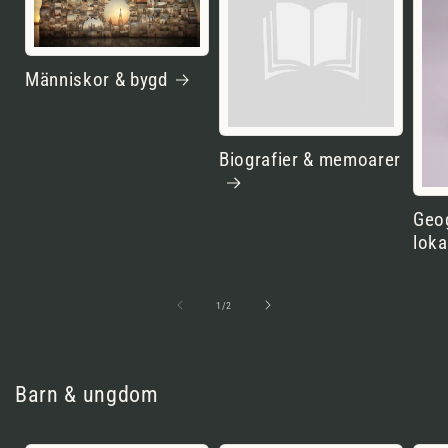
Människor & bygd
Biografier & memoarer
Geog
loka
av
1
/
2
Barn & ungdom