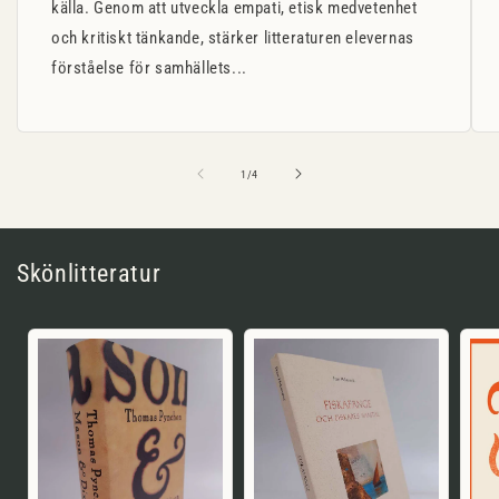
källa. Genom att utveckla empati, etisk medvetenhet
och kritiskt tänkande, stärker litteraturen elevernas
förståelse för samhällets...
av
1
/
4
Skönlitteratur