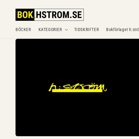
Gå
vidare till
innehåll
BÖCKER
KATEGORIER
TIDSKRIFTER
Bokförlaget h:str