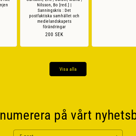
injen
Nilsson, Bo [red.] |
Sanningskris : Det
postfaktiska samhället och
medielandskapets
förändringar
Ordinarie
200 SEK
pris
Visa alla
numerera på vårt nyhets