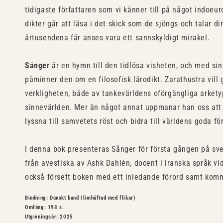
tidigaste författaren som vi känner till på något indoeur
dikter går att läsa i det skick som de sjöngs och talar di
årtusendena får anses vara ett sannskyldigt mirakel.
Sånger
är en hymn till den tidlösa visheten, och med sin
påminner den om en filosofisk lärodikt. Zarathustra vill 
verkligheten, både av tankevärldens oförgängliga arketyp
sinnevärlden. Mer än något annat uppmanar han oss att v
lyssna till samvetets röst och bidra till världens goda fö
I denna bok presenteras Sånger för första gången på sve
från avestiska av Ashk Dahlén, docent i iranska språk vi
också försett boken med ett inledande förord samt komm
Bindning: Danskt band (limhäftad med flikar)
Omfång: 198 s.
Utgivningsår: 2025