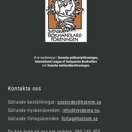
Kontakta oss
Gällande beställningar:
postorder@hstrom.se
Gällande tryckeriärenden:
info@tryckning.nu
Gällande förlagsärenden:
forlag@hstrom.se
Du kan även nå oss per telefon: 090 145 405