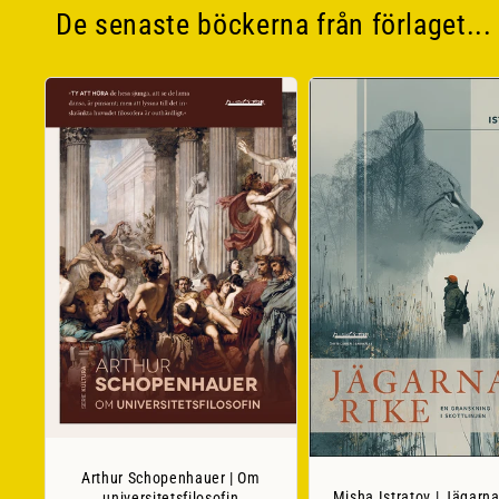
De senaste böckerna från förlaget...
Arthur Schopenhauer | Om
Misha Istratov | Jägarna
universitetsfilosofin