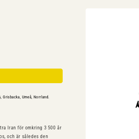
Gå vidare till
produktinformation
6, Grisbacka, Umeå, Norrland.
ra Iran för omkring 3 500 år
os, och är således den