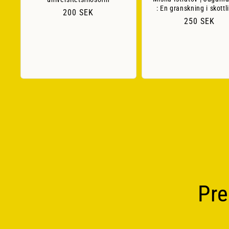
: En granskning i skottl
Ordinarie
200 SEK
Ordinarie
250 SEK
pris
pris
Pre