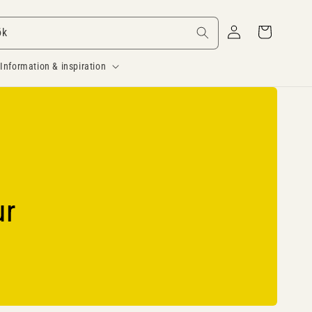
Logga
Varukorg
ök
in
Information & inspiration
ur