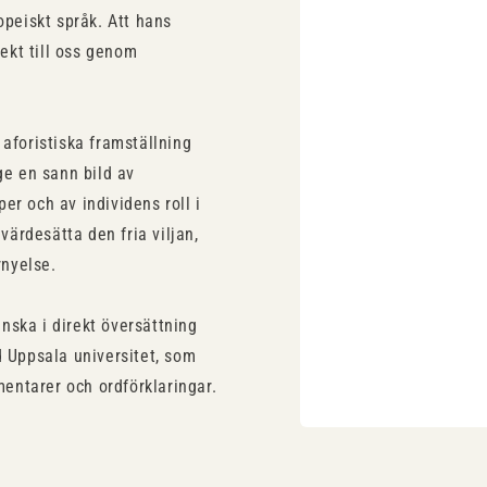
opeiskt språk. Att hans
rekt till oss genom
 aforistiska framställning
ge en sann bild av
er och av individens roll i
ärdesätta den fria viljan,
rnyelse.
nska i direkt översättning
d Uppsala universitet, som
entarer och ordförklaringar.