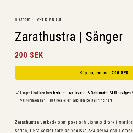
h:ström - Text & Kultur
Zarathustra | Sånger
Ordinarie
200 SEK
pris
Köp nu, endast:
200 SEK
I lager i butiken hos
h:ström - Antikvariat & Bokhandel, Skiftesvägen 
Välkommen in till butiken eller lägg din beställning här!
Zarathustra
verkade som poet och vishetslärare i nordöst
sedan, flera sekler före de vediska skalderna och Homer