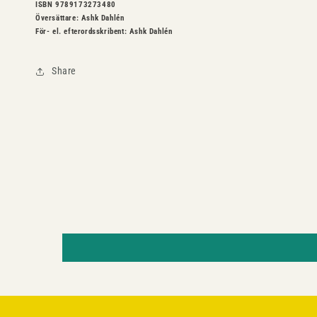
ISBN 9789173273480
Översättare: Ashk Dahlén
För- el. efterordsskribent: Ashk Dahlén
Share