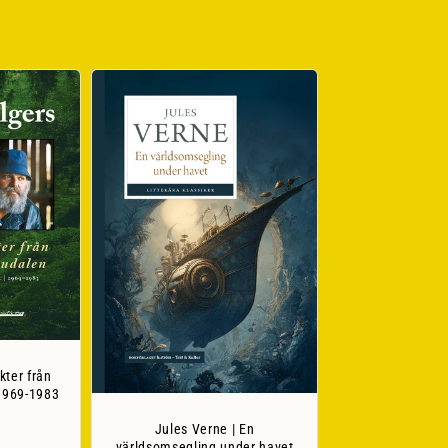
kter från
 1969-1983
e
Jules Verne | En
världsomsegling under havet