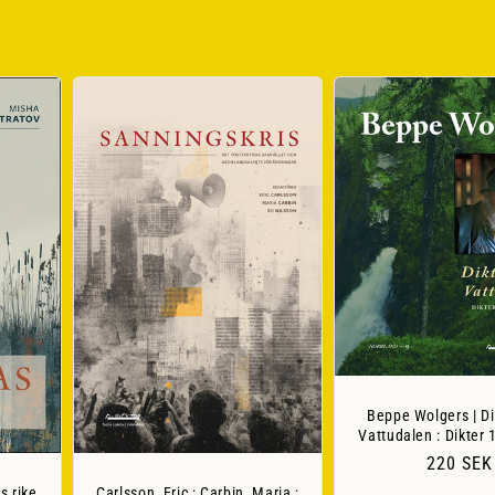
Beppe Wolgers | Di
Vattudalen : Dikter
Ordinari
220 SEK
pris
s rike
Carlsson, Eric ; Carbin, Maria ;