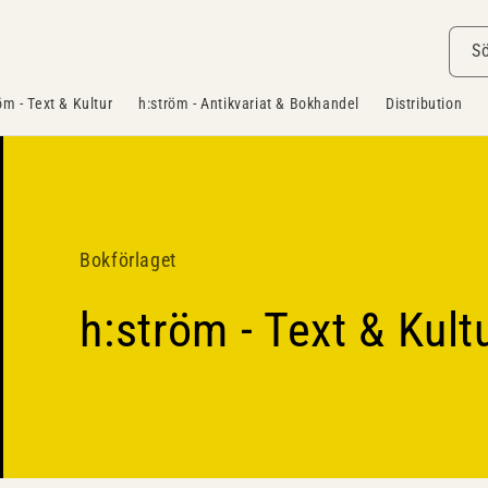
S
öm - Text & Kultur
h:ström - Antikvariat & Bokhandel
Distribution
Bokförlaget
h:ström - Text & Kult