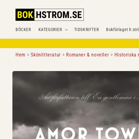
Gå
vidare till
innehåll
BÖCKER
KATEGORIER
TIDSKRIFTER
Bokförlaget h:str
Hem
Skönlitteratur
Romaner & noveller
Historiska
Gå vidare till
produktinformation