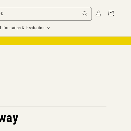
Logga
Varukorg
ök
in
Information & inspiration
hway