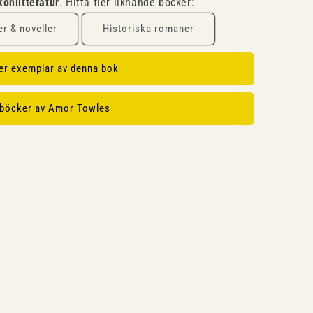
könlitteratur
. Hitta fler liknande böcker:
r & noveller
Historiska romaner
ler exemplar av denna bok
 böcker av Amor Towles