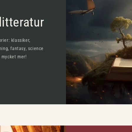
itteratur
rier: klassiker,
ning, fantasy, science
h mycket mer!