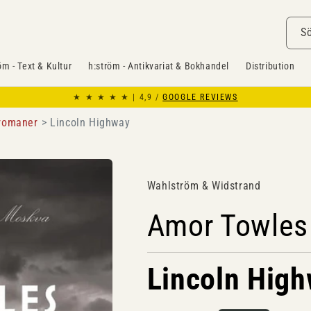
S
öm - Text & Kultur
h:ström - Antikvariat & Bokhandel
Distribution
★ ★ ★ ★ ★ | 4,9 /
GOOGLE REVIEWS
 romaner
Lincoln Highway
Wahlström & Widstrand
Amor Towles
Lincoln Hig