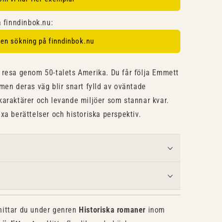
å finndinbok.nu:
 en sökning på finndinbok.nu
 resa genom 50-talets Amerika. Du får följa Emmett
men deras väg blir snart fylld av oväntade
karaktärer och levande miljöer som stannar kvar.
xa berättelser och historiska perspektiv.
ittar du under genren
Historiska romaner
inom