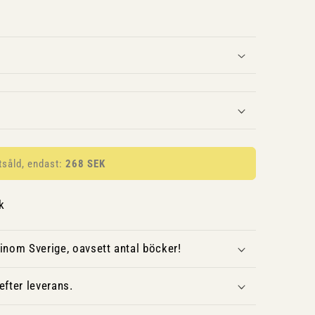
tsåld, endast:
268 SEK
k
inom Sverige, oavsett antal böcker!
fter leverans.