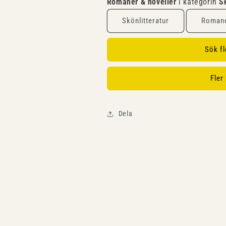
Romaner & noveller
i kategorin
S
Skönlitteratur
Romane
Sök f
Fler
Dela