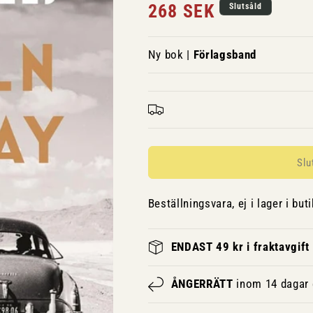
Ordinarie
268 SEK
Slutsåld
pris
Ny bok |
Förlagsband
Slu
Beställningsvara, ej i lager i buti
ENDAST 49 kr i fraktavgift
ÅNGERRÄTT
inom 14 dagar e