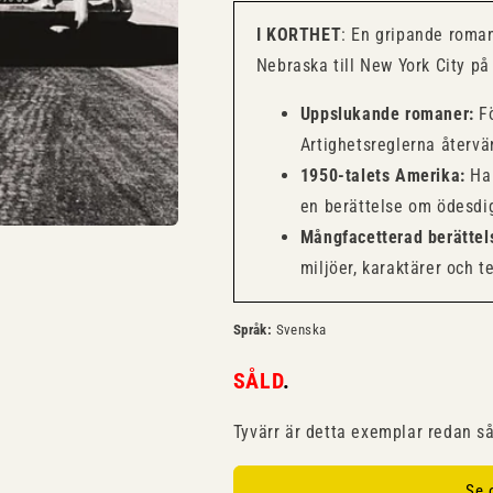
I KORTHET
: En gripande roma
Nebraska till New York City på
Uppslukande romaner:
Fö
Artighetsreglerna återvä
1950-talets Amerika:
Han
en berättelse om ödesdig
Mångfacetterad berättel
miljöer, karaktärer och 
Språk:
Svenska
SÅLD
.
Tyvärr är detta exemplar redan så
Se 