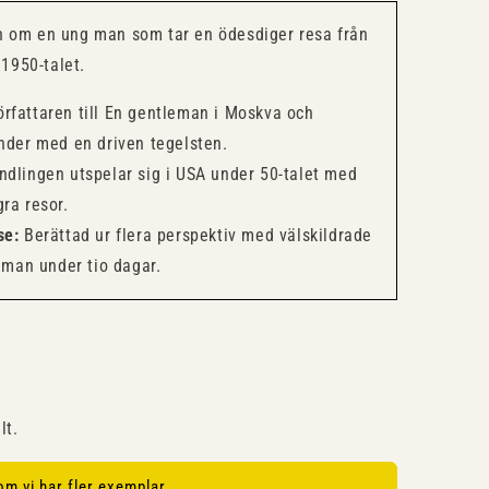
n om en ung man som tar en ödesdiger resa från
 1950-talet.
rfattaren till En gentleman i Moskva och
nder med en driven tegelsten.
dlingen utspelar sig i USA under 50-talet med
ra resor.
se:
Berättad ur flera perspektiv med välskildrade
teman under tio dagar.
lt.
om vi har fler exemplar