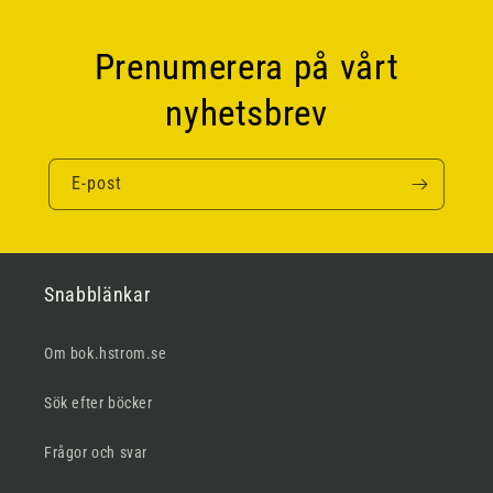
Prenumerera på vårt
nyhetsbrev
E-post
Snabblänkar
Om bok.hstrom.se
Sök efter böcker
Frågor och svar