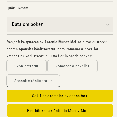
Språk:
Svenska
Data om boken
Den polske ryttaren
av
Antonio Munoz Molina
hittar du under
genren
Spansk skönlitteratur
inom
Romaner & noveller
i
kategorin
Skönlitteratur
. Hitta fler liknande böcker:
Skönlitteratur
Romaner & noveller
Spansk skönlitteratur
Sök fler exemplar av denna bok
Fler böcker av Antonio Munoz Molina