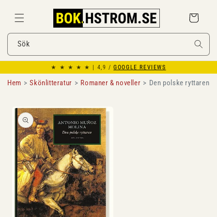
Gå
vidare till
Varukorg
innehåll
Sök
★ ★ ★ ★ ★ | 4,9 /
GOOGLE REVIEWS
Hem
Skönlitteratur
Romaner & noveller
Den polske ryttaren
Gå vidare till
produktinformation