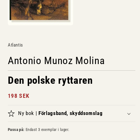
Öppna
mediet
1
i
Atlantis
modalfönster
Antonio Munoz Molina
Den polske ryttaren
Ordinarie
198 SEK
pris
Ny bok |
Förlagsband, skyddsomslag
Passa på:
Endast 3 exemplar i lager.