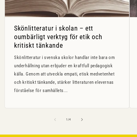
Skönlitteratur i skolan – ett
oumbärligt verktyg för etik och
kritiskt tänkande
Skönlitteratur i svenska skolor handlar inte bara om
underhållning utan erbjuder en kraftfull pedagogisk
källa. Genom att utveckla empati, etisk medvetenhet
och kritiskt tänkande, stärker litteraturen elevernas
förståelse för samhällets...
av
1
/
4