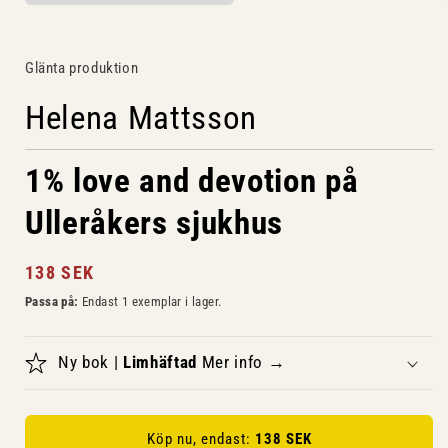
Öppna
mediet
1
i
Glänta produktion
modalfönster
Helena Mattsson
1% love and devotion på
Ulleråkers sjukhus
Ordinarie
138 SEK
pris
Passa på:
Endast 1 exemplar i lager.
Ny bok |
Limhäftad
Mer info →
Köp nu, endast:
138 SEK