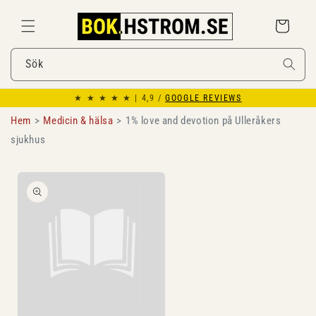
Gå
vidare till
Varukorg
innehåll
Sök
★ ★ ★ ★ ★ | 4,9 /
GOOGLE REVIEWS
Hem
Medicin & hälsa
1% love and devotion på Ulleråkers
sjukhus
Gå vidare till
produktinformation