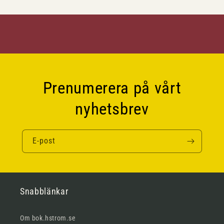
Prenumerera på vårt
nyhetsbrev
E-post
Snabblänkar
Om bok.hstrom.se