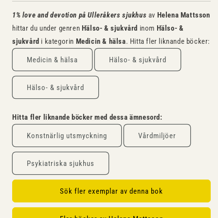
1% love and devotion på Ulleråkers sjukhus
av
Helena Mattsson
hittar du under genren
Hälso- & sjukvård
inom
Hälso- &
sjukvård
i kategorin
Medicin & hälsa
. Hitta fler liknande böcker:
Medicin & hälsa
Hälso- & sjukvård
Hälso- & sjukvård
Hitta fler liknande böcker med dessa ämnesord:
Konstnärlig utsmyckning
Vårdmiljöer
Psykiatriska sjukhus
Sök fler exemplar av denna bok