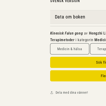
SVENSK VERSION
Data om boken
Kinesisk Falun gong
av
Hongzhi L
Terapimetoder
i kategorin
Medici
Medicin & hälsa
Tera
Sök f
Fle
Dela med dina vänner!