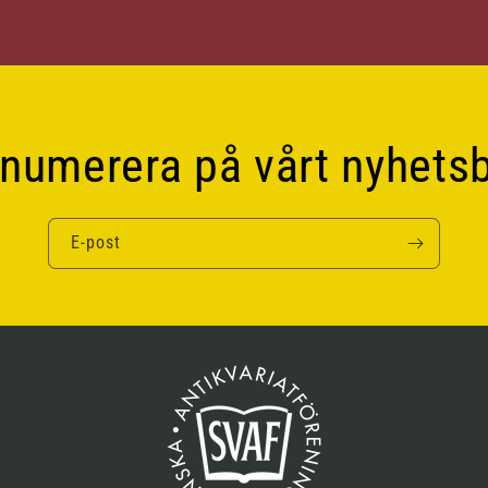
numerera på vårt nyhets
E-post