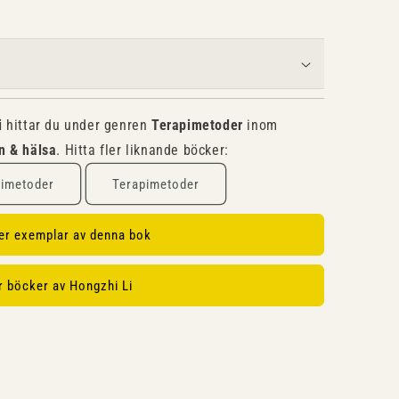
i
hittar du under genren
Terapimetoder
inom
n & hälsa
. Hitta fler liknande böcker:
pimetoder
Terapimetoder
ler exemplar av denna bok
r böcker av Hongzhi Li