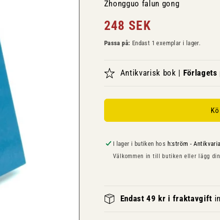
Zhongguo falun gong
Ordinarie
248 SEK
pris
Passa på:
Endast 1 exemplar i lager.
Antikvarisk bok |
Förlagets
Kö
I lager i butiken hos
h:ström - Antikvari
Välkommen in till butiken eller lägg din
Endast 49 kr i fraktavgift
in