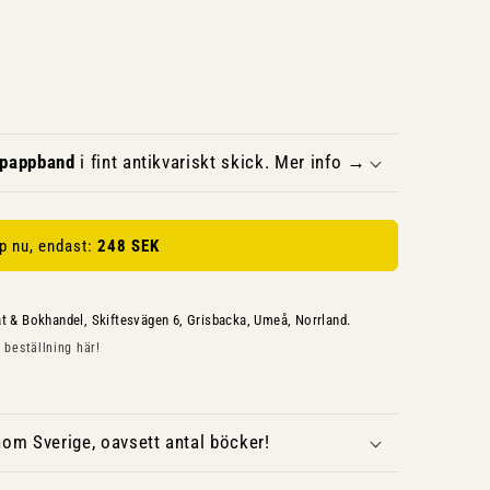
 pappband
i fint antikvariskt skick. Mer info →
p nu, endast:
248 SEK
at & Bokhandel, Skiftesvägen 6, Grisbacka, Umeå, Norrland.
 beställning här!
om Sverige, oavsett antal böcker!