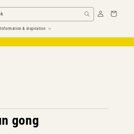
Logga
Varukorg
ök
in
Information & inspiration
un gong