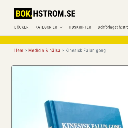
Gå
vidare till
innehåll
BÖCKER
KATEGORIER
TIDSKRIFTER
Bokförlaget h:str
Hem
Medicin & hälsa
Kinesisk Falun gong
Gå vidare till
produktinformation