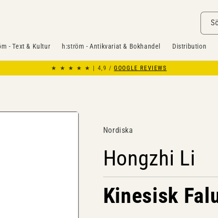
S
öm - Text & Kultur
h:ström - Antikvariat & Bokhandel
Distribution
★ ★ ★ ★ ★ | 4,9 /
GOOGLE REVIEWS
Nordiska
Hongzhi Li
Kinesisk Fal