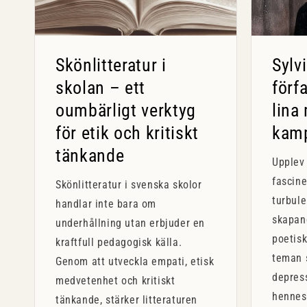
Skönlitteratur i
Sylv
skolan – ett
förf
oumbärligt verktyg
lina
för etik och kritiskt
kam
tänkande
Upplev 
fascine
Skönlitteratur i svenska skolor
turbule
handlar inte bara om
skapan
underhållning utan erbjuder en
poetisk
kraftfull pedagogisk källa.
teman 
Genom att utveckla empati, etisk
depres
medvetenhet och kritiskt
hennes
tänkande, stärker litteraturen