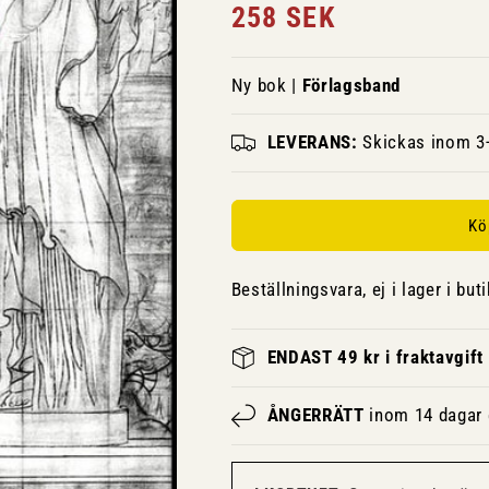
Ordinarie
258 SEK
pris
Ny bok |
Förlagsband
LEVERANS:
Skickas inom 3-
Kö
Beställningsvara, ej i lager i buti
ENDAST 49 kr i fraktavgift
ÅNGERRÄTT
inom 14 dagar e