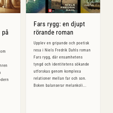
Fars rygg: en djupt
 på
rörande roman
Upplev en gripande och poetisk
resa i Niels Fredrik Dahls roman
kom
Fars rygg, där ensamhetens
tyngd och identitetens sökande
nren
utforskas genom komplexa
n
relationer mellan far och son.
odern
Boken balanserar melankoli...