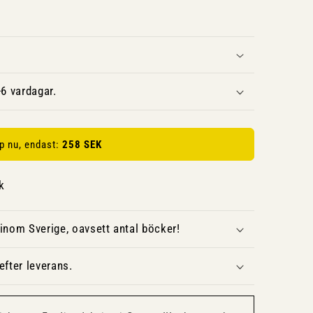
6 vardagar.
p nu, endast:
258 SEK
k
inom Sverige, oavsett antal böcker!
fter leverans.