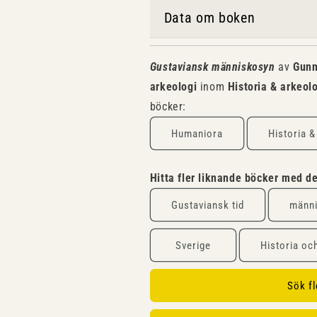
Data om boken
Gustaviansk människosyn
av
Gunn
arkeologi
inom
Historia & arkeol
böcker:
Humaniora
Historia &
Hitta fler liknande böcker med 
Gustaviansk tid
männ
Sverige
Historia oc
Sök f