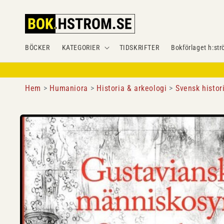
Gå
vidare till
innehåll
BÖCKER
KATEGORIER
TIDSKRIFTER
Bokförlaget h:str
Hem
Humaniora
Historia & arkeologi
Svensk histor
Gå vidare till
produktinformation