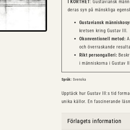
I KORTHET
: Gustaviansk männi
deras syn på mänskliga egens
Gustaviansk människosy
kretsen kring Gustav III.
Okonventionell metod:
An
och överraskande resulta
Rikt persongalleri:
Beskri
i människorna i Gustav III
Språk:
Svenska
Upptäck hur Gustav III:s tid form
unika källor. En fascinerande läsn
Förlagets information