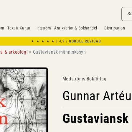
S
öm - Text & Kultur
h:ström - Antikvariat & Bokhandel
Distribution
★ ★ ★ ★ ★ | 4,9 /
GOOGLE REVIEWS
ia & arkeologi
Gustaviansk människosyn
Medströms Bokförlag
Gunnar Artéu
Gustaviansk