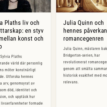
ia Plaths liv och
Julia Quinn och
attarskap: en styv
hennes påverkan
 mellan konst och
romancegenren
p
Julia Quinn, mästaren ba
Bridgerton-serien, har
Sylvia Plaths
revolutionerat romancege
rande värld där personlig
genom att smälta samma
ns möter konstnärligt
historisk exakthet med m
de. Utforska hennes
relevans.
a arv, genomsyrat av
som död, identitet och
sion, och upptäck hur
 livserfarenheter formade