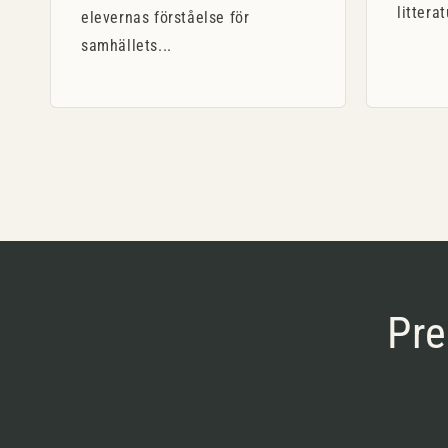
littera
elevernas förståelse för
samhällets...
Pre