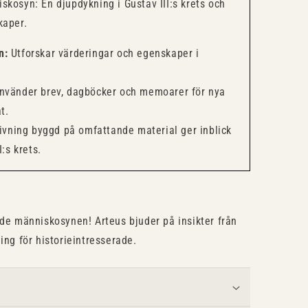
skosyn: En djupdykning i Gustav III:s krets och
kaper.
n:
Utforskar värderingar och egenskaper i
vänder brev, dagböcker och memoarer för nya
t.
vning byggd på omfattande material ger inblick
:s krets.
ade människosynen! Arteus bjuder på insikter från
ing för historieintresserade.