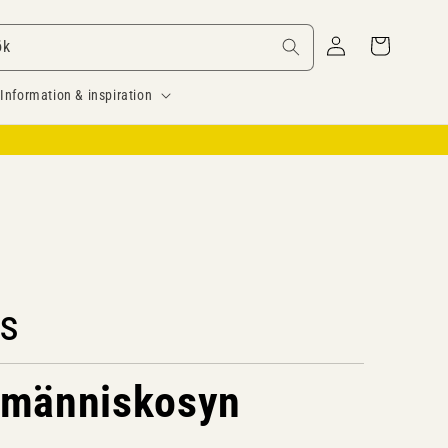
Logga
Varukorg
ök
in
Information & inspiration
s
 människosyn