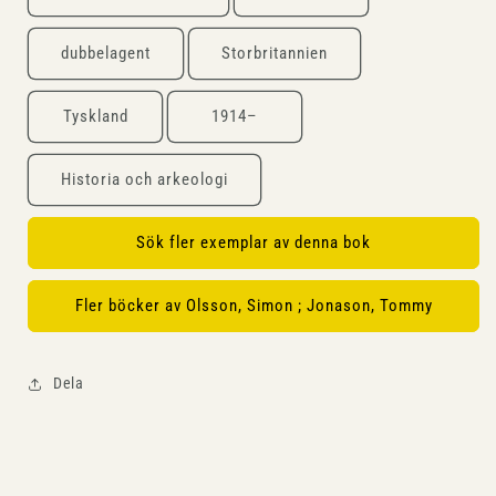
dubbelagent
Storbritannien
Tyskland
1914–
Historia och arkeologi
Sök fler exemplar av denna bok
Fler böcker av Olsson, Simon ; Jonason, Tommy
Dela