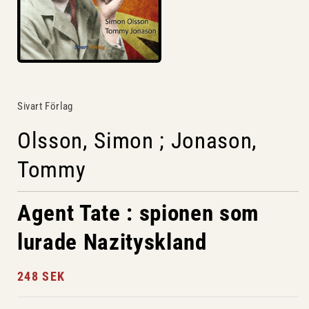
Sivart Förlag
Olsson, Simon ; Jonason,
Tommy
Agent Tate : spionen som
lurade Nazityskland
Ordinarie
248 SEK
pris