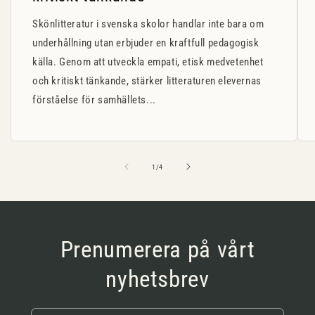
Skönlitteratur i svenska skolor handlar inte bara om
underhållning utan erbjuder en kraftfull pedagogisk
källa. Genom att utveckla empati, etisk medvetenhet
och kritiskt tänkande, stärker litteraturen elevernas
förståelse för samhällets...
av
1
/
4
Prenumerera på vårt
nyhetsbrev