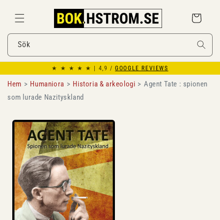
Gå
vidare till
Varukorg
innehåll
Sök
★ ★ ★ ★ ★ | 4,9 /
GOOGLE REVIEWS
Hem
Humaniora
Historia & arkeologi
Agent Tate : spionen
som lurade Nazityskland
Gå vidare till
produktinformation