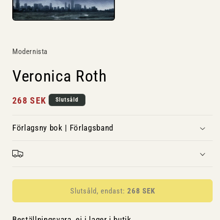
Modernista
Veronica Roth
Ordinarie
268 SEK
Slutsåld
pris
Förlagsny bok | Förlagsband
Slutsåld, endast:
268 SEK
Beställningsvara, ej i lager i butik