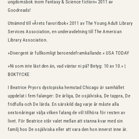
ungdomsbok inom Fantasy & Science fiction« 2011 av
Goodreads!
Utnämnd till »Årets favoritbok« 2011 av The Young Adult Library
Services Association, en underavdelning till The American
Library Association.
»Divergent är fullkomligt beroendeframkallande.« USA TODAY
»Ni som inte läst den än, vad väntar ni på? Betyg: 10 av 10.« |
BOKTYCKE
I Beatrice Pryors dystopiska hemstad Chicago är samhället
uppdelat i fem falanger: De ärliga, De osjälviska, De tappra, De
fridfulla och De lärda. En särskild dag varje år måste alla
sextonåringar välja vilken falang de vill tillhöra för resten av
livet. För Beatrice står valet mellan att stanna kvar med sin
familj hos De osjälviska eller att vara den hon innerst inne är.