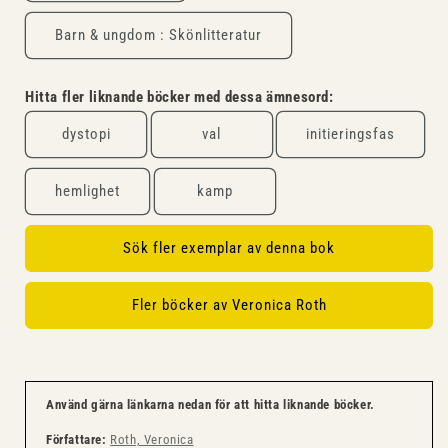
Barn & ungdom : Skönlitteratur
Hitta fler liknande böcker med dessa ämnesord:
dystopi
val
initieringsfas
hemlighet
kamp
Sök fler exemplar av denna bok
Fler böcker av Veronica Roth
Använd gärna länkarna nedan för att hitta liknande böcker.
Författare:
Roth, Veronica