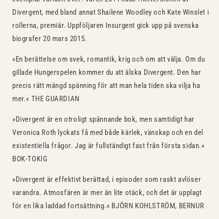
Divergent, med bland annat Shailene Woodley och Kate Winslet i
rol­lerna, premiär. Uppföljaren Insurgent gick upp på svenska
bio­grafer 20 mars 2015.
»En berättelse om svek, romantik, krig och om att välja. Om du
gillade Hungerspelen kommer du att älska Divergent. Den har
precis rätt mängd spänning för att man hela tiden ska vilja ha
mer.« THE GUARDIAN
»Divergent är en otroligt spännande bok, men samtidigt har
Veronica Roth lyckats få med både kärlek, vänskap och en del
existentiella frågor. Jag är fullständigt fast från första sidan.«
BOK-TOKIG
»Divergent är effektivt berättad, i episoder som raskt avlöser
varandra. Atmosfären är mer än lite otäck, och det är upplagt
för en lika laddad fortsättning.« BJÖRN KOHLSTRÖM, BERNUR