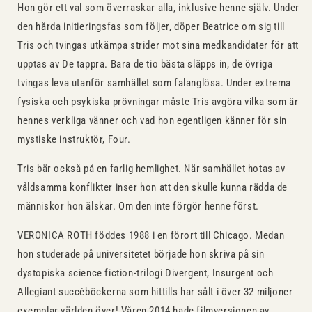
Hon gör ett val som överraskar alla, inklusive henne själv. Under
den hårda initieringsfas som följer, döper Beatrice om sig till
Tris och tvingas utkämpa strider mot sina medkandidater för att
upptas av De tappra. Bara de tio bästa släpps in, de övriga
tvingas leva utanför samhället som falanglösa. Under extrema
fysiska och psykiska prövningar måste Tris avgöra vilka som är
hennes verkliga vänner och vad hon egentligen känner för sin
mystiske instruktör, Four.
Tris bär också på en farlig hemlighet. När samhället hotas av
våldsamma konflikter inser hon att den skulle kunna rädda de
människor hon älskar. Om den inte förgör henne först.
VERONICA ROTH föddes 1988 i en förort till Chicago. Medan
hon studerade på universitetet började hon skriva på sin
dystopiska science fiction-trilogi Divergent, Insurgent och
Allegiant succéböckerna som hittills har sålt i över 32 miljoner
exemplar världen över! Våren 2014 hade film­versionen av