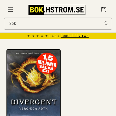
Gå
vidare till
Varukorg
innehåll
Sök
★ ★ ★ ★ ★ | 4,9 /
GOOGLE REVIEWS
Gå vidare till
produktinformation