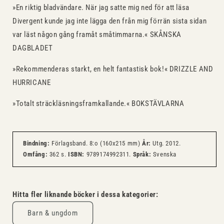
»En riktig bladvändare. När jag satte mig ned för att läsa
Divergent kunde jag inte lägga den från mig förrän sista sidan
var läst någon gång framåt småtimmarna.« SKÅNSKA
DAGBLADET
»Rekommenderas starkt, en helt fantastisk bok!« DRIZZLE AND
HURRICANE
»Totalt sträckläsningsframkallande.« BOKSTÄVLARNA
Bindning:
Förlagsband. 8:o (160x215 mm)
År:
Utg. 2012.
Omfång:
362 s.
ISBN:
9789174992311.
Språk:
Svenska
Hitta fler liknande böcker i dessa kategorier:
Barn & ungdom