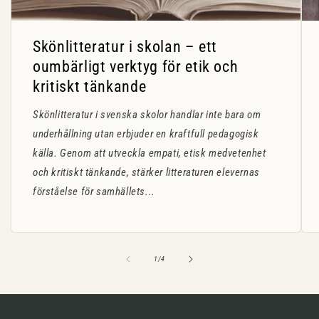
Skönlitteratur i skolan – ett
oumbärligt verktyg för etik och
kritiskt tänkande
Skönlitteratur i svenska skolor handlar inte bara om
underhållning utan erbjuder en kraftfull pedagogisk
källa. Genom att utveckla empati, etisk medvetenhet
och kritiskt tänkande, stärker litteraturen elevernas
förståelse för samhällets...
av
1
/
4