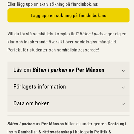
Eller lägg upp en aktiv sökning på finndinbok.nu:
Lägg upp en sökning på finndinbok.nu
Vill du förstå samhällets komplexitet?
Båten i parken
ger dig en
klar och inspirerande översikt över sociologins mångfald.
Perfekt för studenter och samhällsintresserade!
Läs om
Båten i parken
av Per Månson
Förlagets information
Data om boken
Båten i parken
av
Per Månson
hittar du under genren
Sociologi
inom
Samhälls- & rättsvetenskap
i kategorin
Politik &