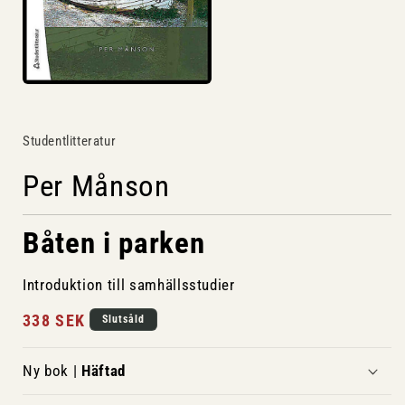
Studentlitteratur
Per Månson
Båten i parken
Introduktion till samhällsstudier
Ordinarie
338 SEK
Slutsåld
pris
Ny bok |
Häftad