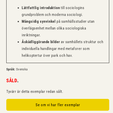
Lättfattlig introduktion
till sociologins
grundproblem och moderna sociologi.
Mångsidig synvinkel
på samhällsstudier utan
överlägsenhet mellan olika sociologiska
inriktningar.
Åskådliggörande bilder
av samhällets struktur och
individuella handlingar med metaforer som
helikoptertur över park och hav.
Språk:
Svenska
SÅLD
.
Tyvärr är detta exemplar redan sålt.
Se om vi har fler exemplar