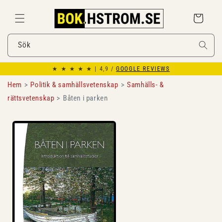
Gå
vidare till
Varukorg
innehåll
Sök
★ ★ ★ ★ ★ | 4,9 /
GOOGLE REVIEWS
Hem
Politik & samhällsvetenskap
Samhälls- &
rättsvetenskap
Båten i parken
Gå vidare till
produktinformation