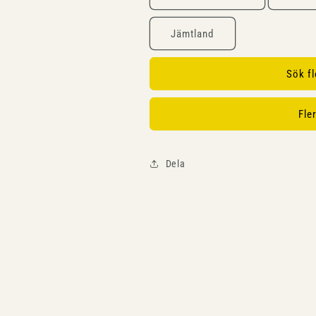
Jämtland
Sök f
Fle
Dela