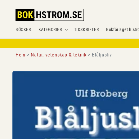
Gå
vidare till
innehåll
BÖCKER
KATEGORIER
TIDSKRIFTER
Bokförlaget h:str
Hem
Natur, vetenskap & teknik
Blåljusliv
Gå vidare till
produktinformation