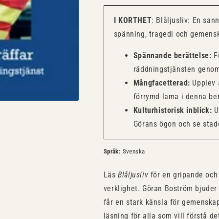
I KORTHET
: Blåljusliv: En san
spänning, tragedi och gemens
Spännande berättelse:
Fö
räddningstjänsten genom
Mångfacetterad:
Upplev a
förrymd lama i denna ber
Kulturhistorisk inblick:
U
Görans ögon och se stade
Språk:
Svenska
Läs
Blåljusliv
för en gripande och 
verklighet. Göran Boström bjuder 
får en stark känsla för gemenska
läsning för alla som vill förstå d