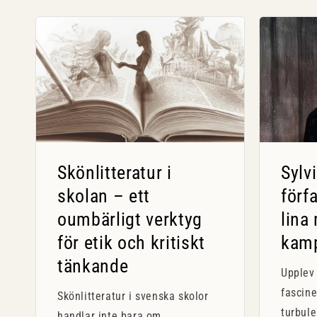
Skönlitteratur i
Sylv
skolan – ett
förf
oumbärligt verktyg
lina
för etik och kritiskt
kam
tänkande
Upplev 
fascine
Skönlitteratur i svenska skolor
turbule
handlar inte bara om