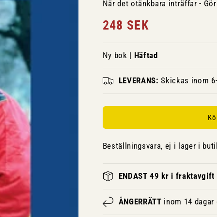
När det otänkbara inträffar - Gö
Ordinarie
248 SEK
pris
Ny bok |
Häftad
LEVERANS:
Skickas inom 6-
Kö
Beställningsvara, ej i lager i buti
ENDAST 49 kr i fraktavgift
ÅNGERRÄTT
inom 14 dagar e