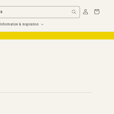
Logga
Varukorg
ök
in
Information & inspiration