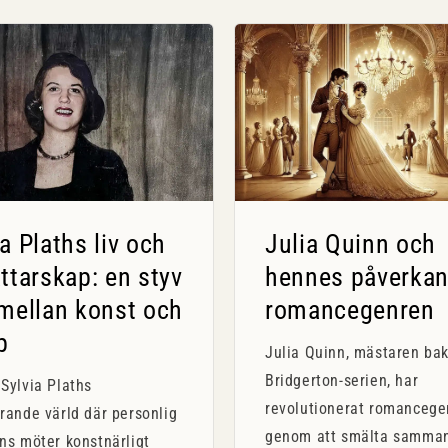
ia Plaths liv och
Julia Quinn och
attarskap: en styv
hennes påverkan
 mellan konst och
romancegenren
p
Julia Quinn, mästaren ba
Bridgerton-serien, har
Sylvia Plaths
revolutionerat romancege
rande värld där personlig
genom att smälta samma
ns möter konstnärligt