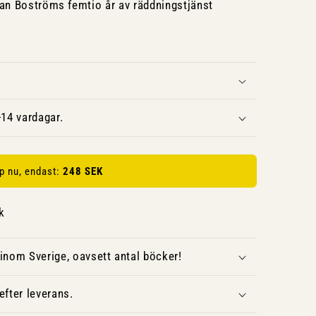
ran Boströms femtio år av räddningstjänst
14 vardagar.
p nu, endast:
248 SEK
k
inom Sverige, oavsett antal böcker!
fter leverans.