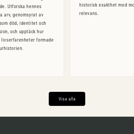
historisk exakthet med m
de. Utforska hennes
relevans.
a arv, genomsyrat av
som död, identitet och
sion, och upptäck hur
 livserfarenheter formade
turhistorien.
Visa alla