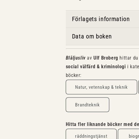
Förlagets information
Data om boken
Blåljusliv
av
Ulf Broberg
hittar d
social välfärd & kriminologi
i kat
böcker:
Natur, vetenskap & teknik
Brandteknik
Hitta fler liknande böcker med 
räddningstjänst
biog