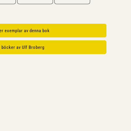
ler exemplar av denna bok
r böcker av Ulf Broberg