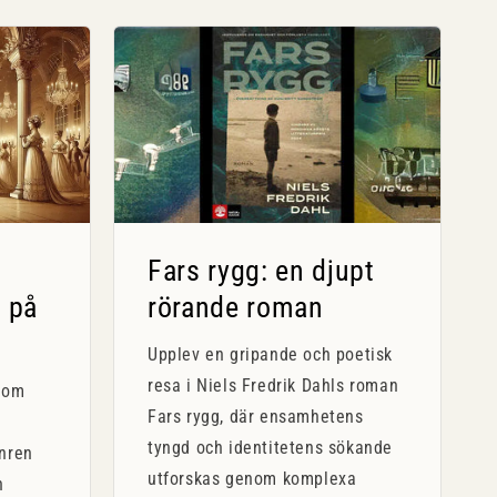
Fars rygg: en djupt
 på
rörande roman
Upplev en gripande och poetisk
resa i Niels Fredrik Dahls roman
kom
Fars rygg, där ensamhetens
tyngd och identitetens sökande
nren
utforskas genom komplexa
n