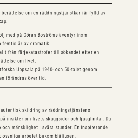
n berättelse om en räddningstjänstkarriär fylld av
kap.
lj med på Göran Boströms äventyr inom
 femtio år av dramatik.
llt från färjekatastrofer till sökandet efter en
ättelse om livet.
tforska Uppsala på 1940- och 50-talet genom
n förändras över tid.
autentisk skildring av räddningstjänstens
på insikter om livets skuggsidor och ljusglimtar. Du
p och mänsklighet i svåra stunder. En inspirerande
et osynliga arbetet bakom blåljusen.