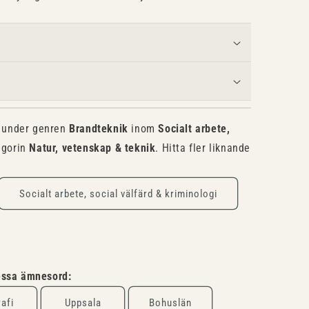
u under genren
Brandteknik
inom
Socialt arbete,
egorin
Natur, vetenskap & teknik
. Hitta fler liknande
Socialt arbete, social välfärd & kriminologi
dessa ämnesord:
rafi
Uppsala
Bohuslän