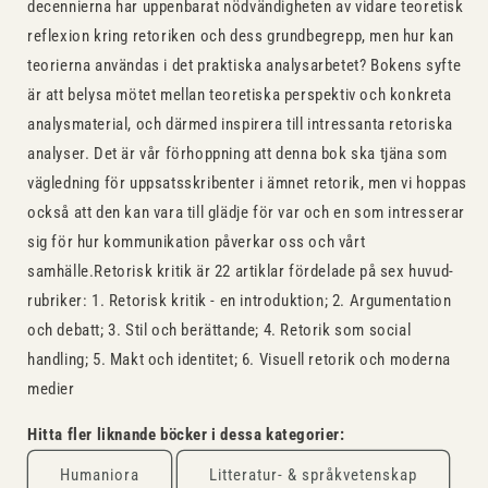
decennierna har uppenbarat nödvändigheten av ­vidare teoretisk
reflexion kring retoriken och dess grundbegrepp, men hur kan
teorierna användas i det praktiska analysarbetet? Bokens syfte
är att belysa mötet mellan teoretiska perspektiv och konkreta
analysmaterial, och därmed inspirera till intressanta retoriska
analyser. Det är vår förhoppning att denna bok ska tjäna som
vägledning för uppsats­skribenter i ämnet retorik, men vi hoppas
också att den kan vara till glädje för var och en som intresserar
sig för hur kommunikation påverkar oss och vårt
samhälle.Retorisk kritik är 22 artiklar fördelade på sex huvud­
rubriker: 1. Retorisk kritik - en introduktion; 2. Argumentation
och debatt; 3. Stil och berättande; 4. Retorik som social
handling; 5. Makt och identitet; 6. Visuell ­retorik och moderna
medier
Hitta fler liknande böcker i dessa kategorier:
Humaniora
Litteratur- & språkvetenskap