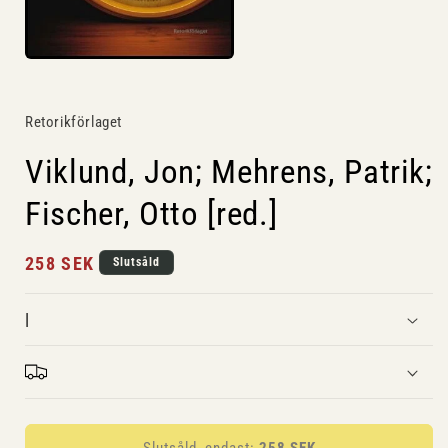
Retorikförlaget
Viklund, Jon; Mehrens, Patrik;
Fischer, Otto [red.]
Ordinarie
258 SEK
Slutsåld
pris
|
Slutsåld, endast:
258 SEK