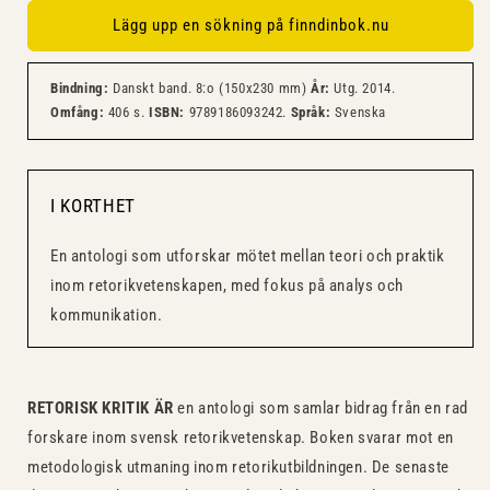
Lägg upp en sökning på finndinbok.nu
Bindning:
Danskt band. 8:o (150x230 mm)
År:
Utg. 2014.
Omfång:
406 s.
ISBN:
9789186093242.
Språk:
Svenska
I KORTHET
En antologi som utforskar mötet mellan teori och praktik
inom retorikvetenskapen, med fokus på analys och
kommunikation.
RETORISK KRITIK ÄR
en antologi som samlar ­bidrag från en rad
forskare inom svensk ­retorikvetenskap. Boken svarar mot en
metodologisk utmaning inom retorikutbildningen. De senaste