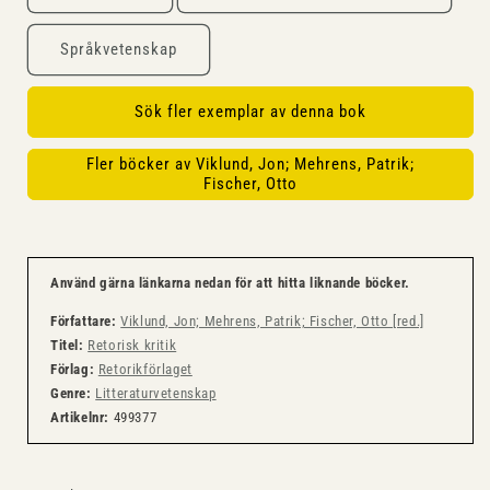
Språkvetenskap
Sök fler exemplar av denna bok
Fler böcker av Viklund, Jon; Mehrens, Patrik;
Fischer, Otto
Använd gärna länkarna nedan för att hitta liknande böcker.
Författare:
Viklund, Jon; Mehrens, Patrik; Fischer, Otto [red.]
Titel:
Retorisk kritik
Förlag:
Retorikförlaget
Genre:
Litteraturvetenskap
Artikelnr:
499377