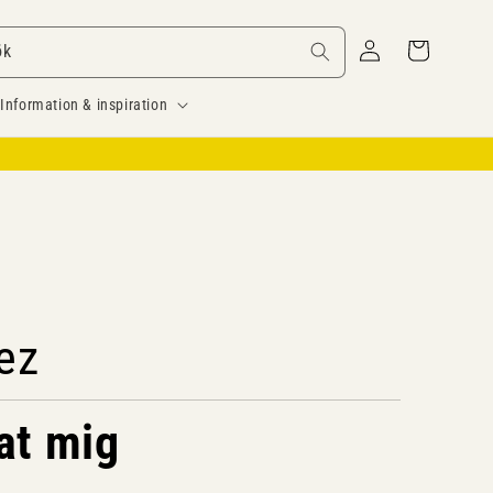
Logga
Varukorg
ök
in
Information & inspiration
ez
at mig