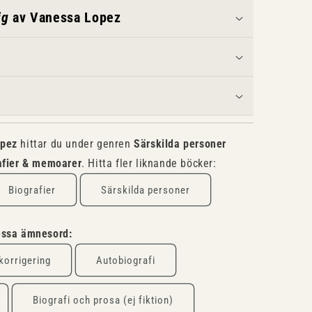
ig
av Vanessa Lopez
opez
hittar du under genren
Särskilda personer
afier & memoarer
. Hitta fler liknande böcker:
Biografier
Särskilda personer
dessa ämnesord:
korrigering
Autobiografi
Biografi och prosa (ej fiktion)