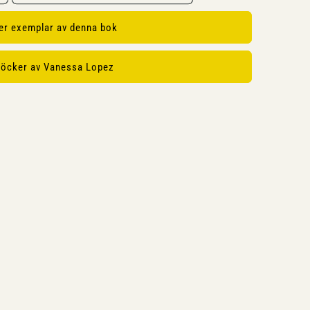
ler exemplar av denna bok
böcker av Vanessa Lopez