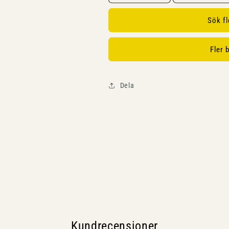
Sök f
Fler 
Dela
Kundrecensioner