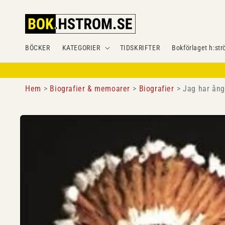
Gå
vidare till
innehåll
BÖCKER
KATEGORIER
TIDSKRIFTER
Bokförlaget h:str
Hem
Biografier & memoarer
Biografier
Jag har ång
Gå vidare till
produktinformation