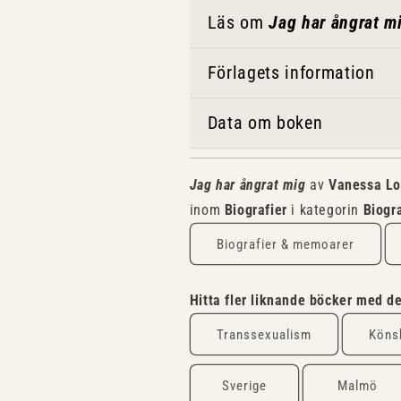
Läs om
Jag har ångrat m
Förlagets information
Data om boken
Jag har ångrat mig
av
Vanessa L
inom
Biografier
i kategorin
Biogr
Biografier & memoarer
Hitta fler liknande böcker med 
Transsexualism
Köns
Sverige
Malmö