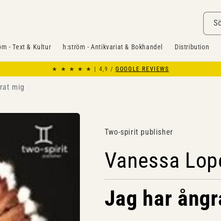
S
öm - Text & Kultur
h:ström - Antikvariat & Bokhandel
Distribution
★ ★ ★ ★ ★ | 4,9 /
GOOGLE REVIEWS
rat mig
Two-spirit publisher
Vanessa Lop
Jag har ångr