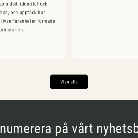
som död, identitet och
sion, och upptäck hur
 livserfarenheter formade
turhistorien.
Visa alla
numerera på vårt nyhets