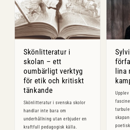
Skönlitteratur i
Sylv
skolan – ett
förf
oumbärligt verktyg
lina
för etik och kritiskt
kam
tänkande
Upplev 
fascine
Skönlitteratur i svenska skolor
turbule
handlar inte bara om
skapan
underhållning utan erbjuder en
poetisk
kraftfull pedagogisk källa.