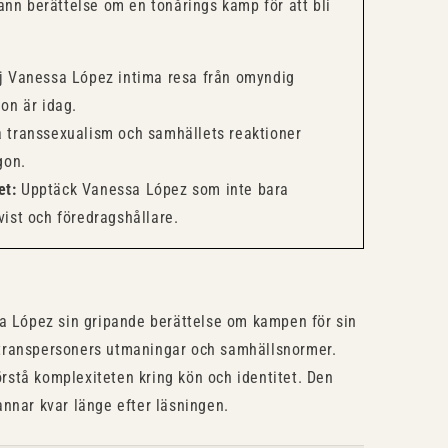
ann berättelse om en tonårings kamp för att bli
j Vanessa López intima resa från omyndig
hon är idag.
 transsexualism och samhällets reaktioner
gon.
et:
Upptäck Vanessa López som inte bara
vist och föredragshållare.
 López sin gripande berättelse om kampen för sin
 i transpersoners utmaningar och samhällsnormer.
förstå komplexiteten kring kön och identitet. Den
nnar kvar länge efter läsningen.