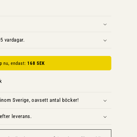
5 vardagar.
p nu, endast:
168 SEK
k
inom Sverige, oavsett antal böcker!
fter leverans.