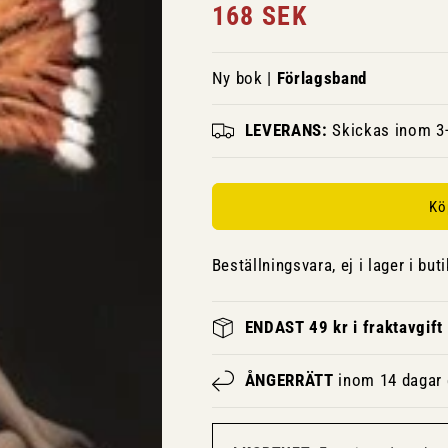
Ordinarie
168 SEK
pris
Ny bok |
Förlagsband
LEVERANS:
Skickas inom 3-
Kö
Beställningsvara, ej i lager i buti
ENDAST 49 kr i fraktavgift
ÅNGERRÄTT
inom 14 dagar e