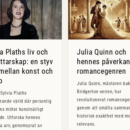
ia Plaths liv och
Julia Quinn och
attarskap: en styv
hennes påverkan
 mellan konst och
romancegenren
p
Julia Quinn, mästaren ba
Bridgerton-serien, har
Sylvia Plaths
revolutionerat romancege
rande värld där personlig
genom att smälta samma
ns möter konstnärligt
historisk exakthet med m
de. Utforska hennes
relevans.
a arv, genomsyrat av