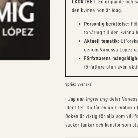
I KORTHET
: En gripande och s
den kvinna hon är idag.
Personlig berättelse:
Föl
tonåring till den kvinna 
Aktuell tematik:
Utforska
genom Vanessa López ö
Författarens mångsidigh
författare utan även akti
Språk:
Svenska
I
Jag har ångrat mig
delar Vanessa
identitet. Du får en unik inblick
Boken är viktig för alla som vill 
väcker tankar och känslor som sta