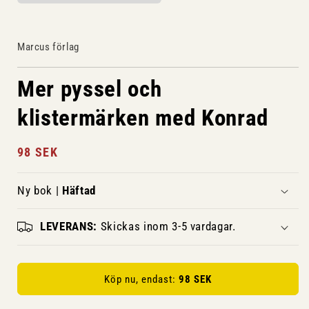
Marcus förlag
Mer pyssel och
klistermärken med Konrad
Ordinarie
98 SEK
pris
Ny bok |
Häftad
LEVERANS:
Skickas inom 3-5 vardagar.
Köp nu, endast:
98 SEK