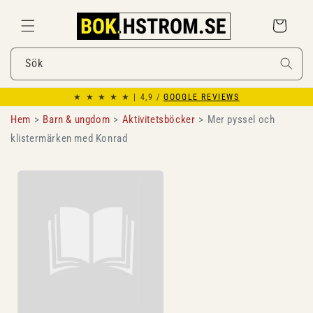
Gå
vidare till
Varukorg
innehåll
Sök
★ ★ ★ ★ ★ | 4,9 /
GOOGLE REVIEWS
Hem
Barn & ungdom
Aktivitetsböcker
Mer pyssel och
klistermärken med Konrad
Gå vidare till
produktinformation