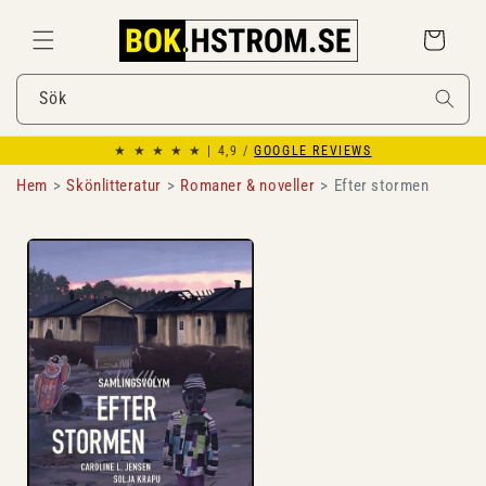
Gå
vidare till
Varukorg
innehåll
Sök
★ ★ ★ ★ ★ | 4,9 /
GOOGLE REVIEWS
Hem
Skönlitteratur
Romaner & noveller
Efter stormen
Gå vidare till
produktinformation