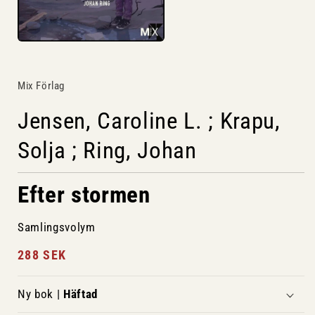
Mix Förlag
Jensen, Caroline L. ; Krapu,
Solja ; Ring, Johan
Efter stormen
Samlingsvolym
Ordinarie
288 SEK
pris
Ny bok |
Häftad