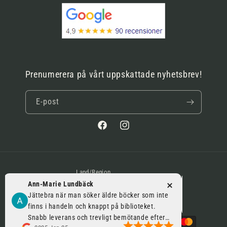
Prenumerera på vårt uppskattade nyhetsbrev!
E-post
Facebook
Instagram
Land/Region
Ann-Marie Lundbäck
MM N
Sverige | SEK kr
Jättebra när man söker äldre böcker som inte
2025 Jan 1
finns i handeln och knappt på biblioteket.
Betalningsmetoder
Snabb leverans och trevligt bemötande efter