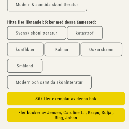
Modern & samtida skönlitteratur
Hitta fler liknande böcker med dessa ämnesord:
Svensk skönlitteratur
katastrof
konflikter
Kalmar
Oskarshamn
Småland
Modern och samtida skönlitteratur
Sök fler exemplar av denna bok
Fler böcker av Jensen, Caroline L. ; Krapu, Solja ;
Ring, Johan