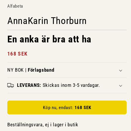
Alfabeta
AnnaKarin Thorburn
En anka är bra att ha
Ordinarie
168 SEK
pris
NY BOK |
Förlagsband
LEVERANS:
Skickas inom 3-5 vardagar.
Köp nu, endast:
168 SEK
Beställningsvara, ej i lager i butik