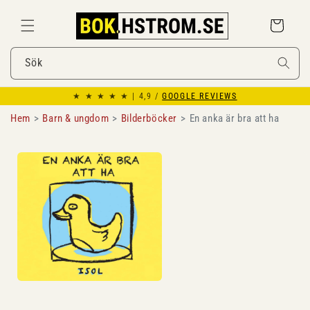
Gå
vidare till
Varukorg
innehåll
Sök
★ ★ ★ ★ ★ | 4,9 /
GOOGLE REVIEWS
Hem
Barn & ungdom
Bilderböcker
En anka är bra att ha
Gå vidare till
produktinformation