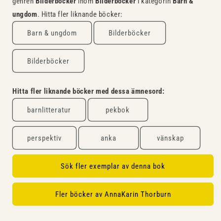
genren
Bilderböcker
inom
Bilderböcker
i kategorin
Barn &
ungdom
. Hitta fler liknande böcker:
Barn & ungdom
Bilderböcker
Bilderböcker
Hitta fler liknande böcker med dessa ämnesord:
barnlitteratur
pekbok
perspektiv
anka
vänskap
Sök fler exemplar av denna bok
Fler böcker av AnnaKarin Thorburn