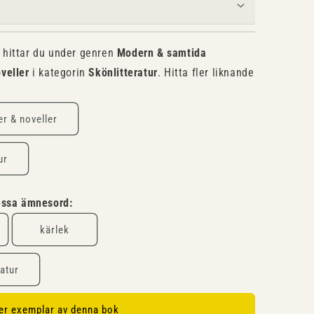
hittar du under genren
Modern & samtida
veller
i kategorin
Skönlitteratur
. Hitta fler liknande
r & noveller
ur
dessa ämnesord:
kärlek
atur
ler exemplar av denna bok