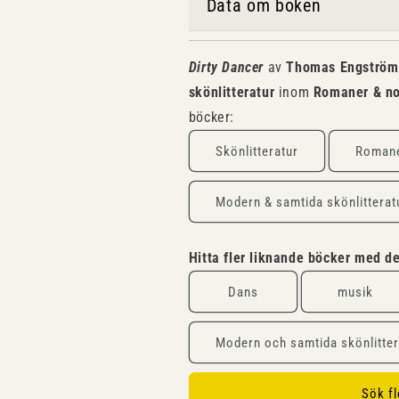
Data om boken
Dirty Dancer
av
Thomas Engström
skönlitteratur
inom
Romaner & no
böcker:
Skönlitteratur
Romane
Modern & samtida skönlitterat
Hitta fler liknande böcker med 
Dans
musik
Modern och samtida skönlitter
Sök f