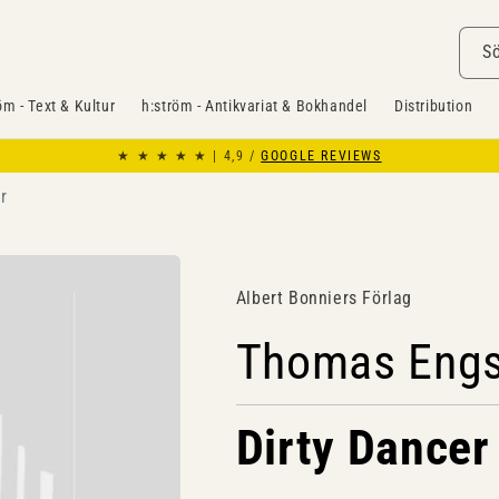
S
öm - Text & Kultur
h:ström - Antikvariat & Bokhandel
Distribution
★ ★ ★ ★ ★ | 4,9 /
GOOGLE REVIEWS
r
Albert Bonniers Förlag
Thomas Eng
Dirty Dancer