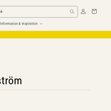
Logga
Varukorg
ök
in
Information & inspiration
ström