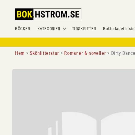
Gå
vidare till
innehåll
BÖCKER
KATEGORIER
TIDSKRIFTER
Bokförlaget h:str
Hem
Skönlitteratur
Romaner & noveller
Dirty Dance
Gå vidare till
produktinformation