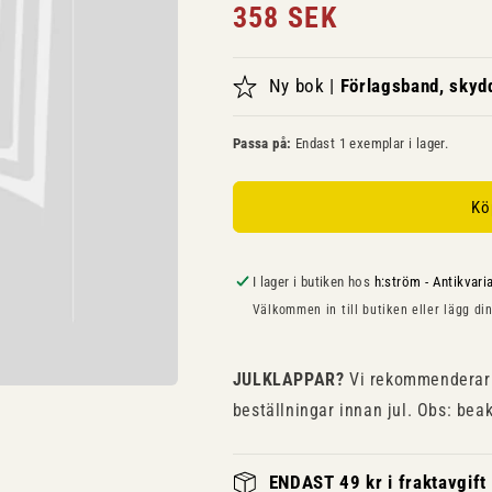
Ordinarie
358 SEK
pris
Ny bok |
Förlagsband, sky
Passa på:
Endast 1 exemplar i lager.
Kö
I lager i butiken hos
h:ström - Antikvari
Välkommen in till butiken eller lägg din
JULKLAPPAR?
Vi rekommenderar 
beställningar innan jul. Obs: bea
ENDAST 49 kr i fraktavgift