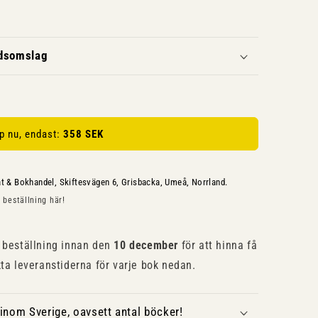
ddsomslag
p nu, endast:
358 SEK
at & Bokhandel, Skiftesvägen 6, Grisbacka, Umeå, Norrland.
 beställning här!
beställning innan den
10 december
för att hinna få
kta leveranstiderna för varje bok nedan.
inom Sverige, oavsett antal böcker!