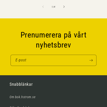
av
1
/
4
Prenumerera på vårt
nyhetsbrev
E-post
Snabblänkar
Om bok.hstrom.se