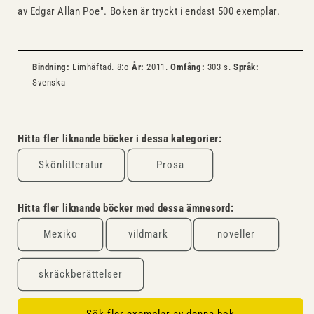
av Edgar Allan Poe". Boken är tryckt i endast 500 exemplar.
Bindning:
Limhäftad. 8:o
År:
2011.
Omfång:
303 s.
Språk:
Svenska
Hitta fler liknande böcker i dessa kategorier:
Skönlitteratur
Prosa
Hitta fler liknande böcker med dessa ämnesord:
Mexiko
vildmark
noveller
skräckberättelser