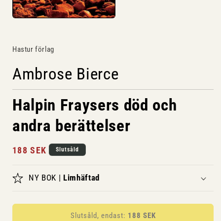
Öppna
mediet
1
i
Hastur förlag
modalfönster
Ambrose Bierce
Halpin Fraysers död och
andra berättelser
Ordinarie
188 SEK
Slutsåld
pris
NY BOK |
Limhäftad
Slutsåld, endast:
188 SEK