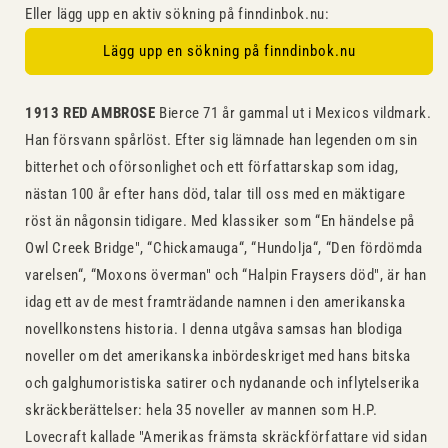
Eller lägg upp en aktiv sökning på finndinbok.nu:
Lägg upp en sökning på finndinbok.nu
1913 RED AMBROSE
Bierce 71 år gammal ut i Mexicos vildmark.
Han försvann spårlöst. Efter sig lämnade han legenden om sin
bitterhet och oförsonlighet och ett författarskap som idag,
nästan 100 år efter hans död, talar till oss med en mäktigare
röst än någonsin tidigare. Med klassiker som “En händelse på
Owl Creek Bridge", “Chickamauga“, “Hundolja“, “Den fördömda
varelsen“, “Moxons överman" och “Halpin Fraysers död", är han
idag ett av de mest framträdande namnen i den amerikanska
novellkonstens historia. I denna utgåva samsas han blodiga
noveller om det amerikanska inbördeskriget med hans bitska
och galghumoristiska satirer och nydanande och inflytelserika
skräckberättelser: hela 35 noveller av mannen som H.P.
Lovecraft kallade "Amerikas främsta skräckförfattare vid sidan