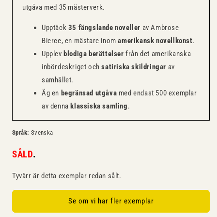
utgåva med 35 mästerverk.
Upptäck
35 fängslande noveller
av Ambrose
Bierce, en mästare inom
amerikansk novellkonst
.
Upplev
blodiga berättelser
från det amerikanska
inbördeskriget och
satiriska skildringar
av
samhället.
Äg en
begränsad utgåva
med endast 500 exemplar
av denna
klassiska samling
.
Språk:
Svenska
SÅLD
.
Tyvärr är detta exemplar redan sålt.
Se om vi har fler exemplar