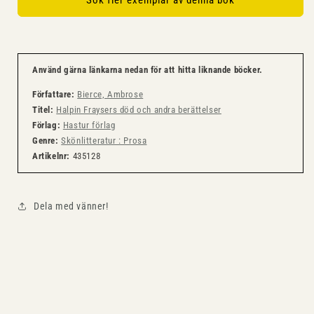
Sök fler exemplar av denna bok
Använd gärna länkarna nedan för att hitta liknande böcker.
Författare:
Bierce, Ambrose
Titel:
Halpin Fraysers död och andra berättelser
Förlag:
Hastur förlag
Genre:
Skönlitteratur : Prosa
Artikelnr:
435128
Dela med vänner!