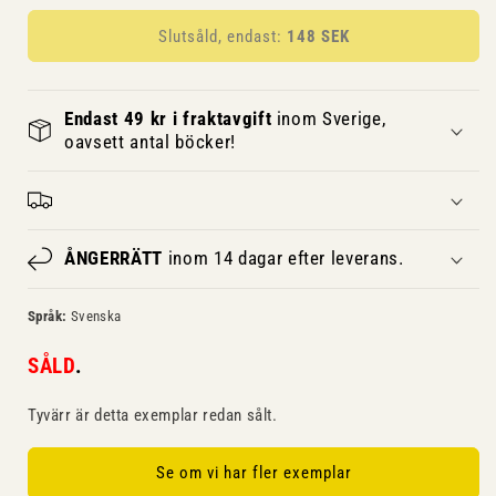
Slutsåld, endast:
148 SEK
Endast 49 kr i fraktavgift
inom Sverige,
oavsett antal böcker!
ÅNGERRÄTT
inom 14 dagar efter leverans.
Språk:
Svenska
SÅLD
.
Tyvärr är detta exemplar redan sålt.
Se om vi har fler exemplar