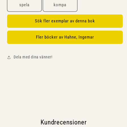
spela
kompa
Sök fler exemplar av denna bok
Fler böcker av Hahne, Ingemar
Dela med dina vänner!
Kundrecensioner