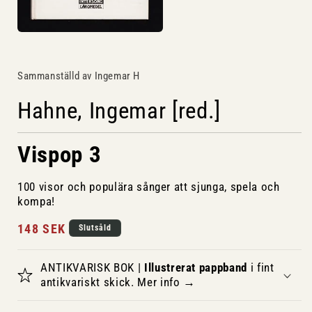
Öppna
mediet
1
i
Sammanställd av Ingemar H
modalfönster
Hahne, Ingemar [red.]
Vispop 3
100 visor och populära sånger att sjunga, spela och
kompa!
Ordinarie
148 SEK
Slutsåld
pris
ANTIKVARISK BOK |
Illustrerat pappband
i fint
antikvariskt skick. Mer info →