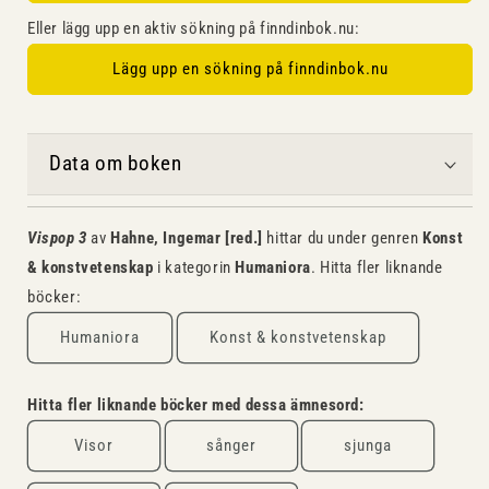
Eller lägg upp en aktiv sökning på finndinbok.nu:
Lägg upp en sökning på finndinbok.nu
Data om boken
Vispop 3
av
Hahne, Ingemar [red.]
hittar du under genren
Konst
& konstvetenskap
i kategorin
Humaniora
. Hitta fler liknande
böcker:
Humaniora
Konst & konstvetenskap
Hitta fler liknande böcker med dessa ämnesord:
Visor
sånger
sjunga