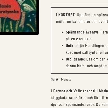
I KORTHET
: Upptäck en spänn
möter unika lemurer och ävent
Spännande äventyr:
Farm
på en exotisk ö.
Unik miljö:
Handlingen ut
kust med sällsynta lemur
Utbildande:
Läs om den e
denna barn- och ungdom
Språk:
Svenska
I
Farmor och Valle reser till Mad
färgglada karaktärer och lärorik 
djur och spännande resor. Du ko