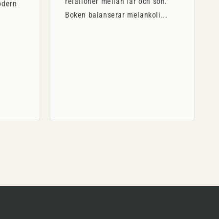
relationer mellan far och son.
odern
Boken balanserar melankoli...