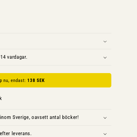
14 vardagar.
p nu, endast:
138 SEK
k
inom Sverige, oavsett antal böcker!
fter leverans.