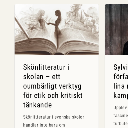
Skönlitteratur i
Sylv
skolan – ett
förf
oumbärligt verktyg
lina
för etik och kritiskt
kam
tänkande
Upplev 
fascine
Skönlitteratur i svenska skolor
turbule
handlar inte bara om