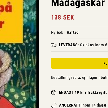
Madagaskar
Ordinarie
138 SEK
pris
Ny bok |
Häftad
LEVERANS:
Skickas inom 6-
Kö
Beställningsvara, ej i lager i buti
ENDAST 49 kr i fraktavgift
ÅNGERRÄTT
inom 14 dagar e