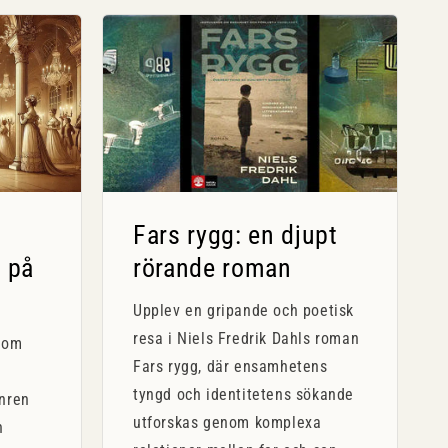
Fars rygg: en djupt
 på
rörande roman
Upplev en gripande och poetisk
resa i Niels Fredrik Dahls roman
kom
Fars rygg, där ensamhetens
tyngd och identitetens sökande
nren
utforskas genom komplexa
n