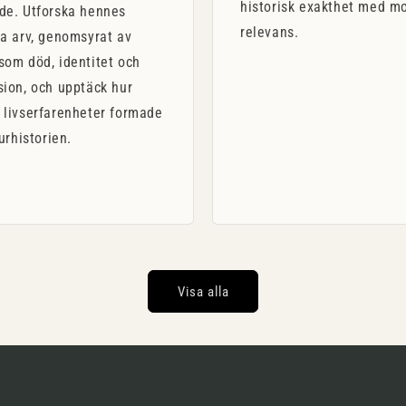
historisk exakthet med m
de. Utforska hennes
relevans.
a arv, genomsyrat av
som död, identitet och
sion, och upptäck hur
 livserfarenheter formade
turhistorien.
Visa alla