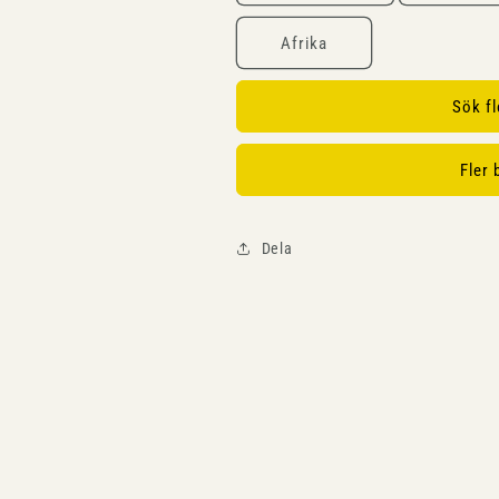
Afrika
Sök f
Fler 
Dela