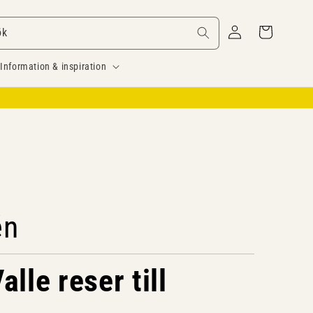
Logga
Varukorg
ök
in
Information & inspiration
én
lle reser till