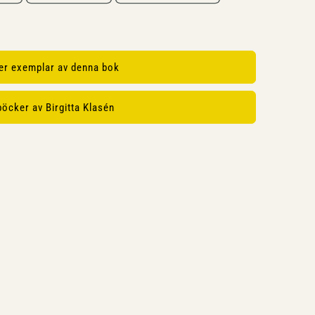
ler exemplar av denna bok
böcker av Birgitta Klasén