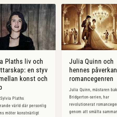
ia Plaths liv och
Julia Quinn och
attarskap: en styv
hennes påverkan
 mellan konst och
romancegenren
p
Julia Quinn, mästaren ba
Bridgerton-serien, har
Sylvia Plaths
revolutionerat romancege
rande värld där personlig
genom att smälta samma
ns möter konstnärligt