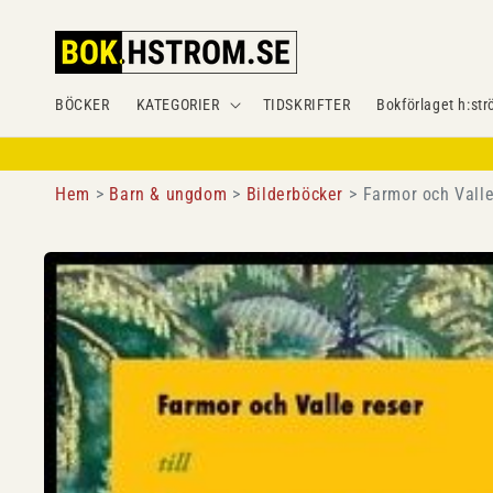
Gå
vidare till
innehåll
BÖCKER
KATEGORIER
TIDSKRIFTER
Bokförlaget h:str
Hem
Barn & ungdom
Bilderböcker
Farmor och Valle
Gå vidare till
produktinformation