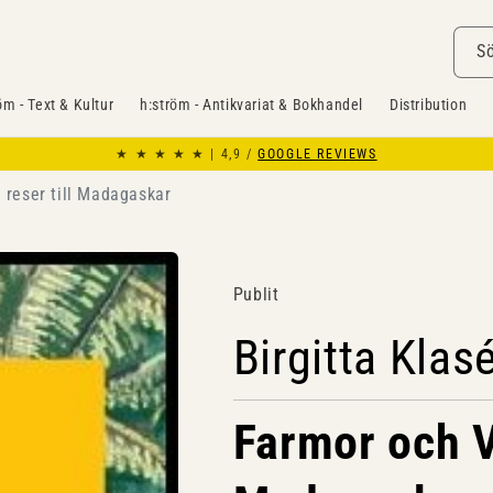
S
öm - Text & Kultur
h:ström - Antikvariat & Bokhandel
Distribution
★ ★ ★ ★ ★ | 4,9 /
GOOGLE REVIEWS
 reser till Madagaskar
Publit
Birgitta Klas
Farmor och Va