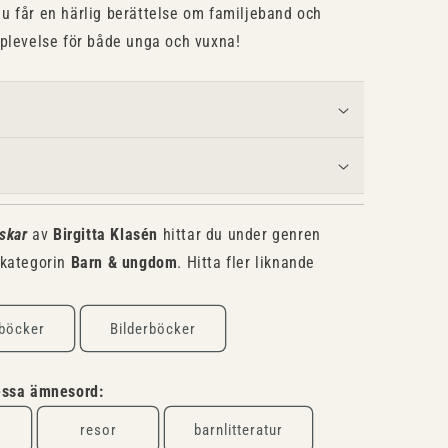
u får en härlig berättelse om familjeband och
pplevelse för både unga och vuxna!
skar
av
Birgitta Klasén
hittar du under genren
 kategorin
Barn & ungdom
. Hitta fler liknande
rböcker
Bilderböcker
dessa ämnesord:
resor
barnlitteratur