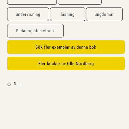
undervisning
läsning
ungdomar
Pedagogisk metodik
Sök fler exemplar av denna bok
Fler böcker av Olle Nordberg
Dela