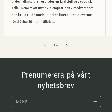
underhållning utan erbjuder en kraftfull pedagogisk
källa. Genom att utveckla empati, etisk medvetenhet
och kritiskt tänkande, stärker litteraturen elevernas
förståelse för samhällets...
av
1
/
4
Prenumerera på vårt
nyhetsbrev
E-post