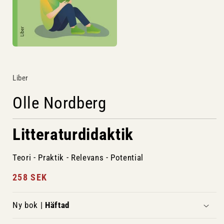
Liber
Olle Nordberg
Litteraturdidaktik
Teori - Praktik - Relevans - Potential
Ordinarie
258 SEK
pris
Ny bok |
Häftad