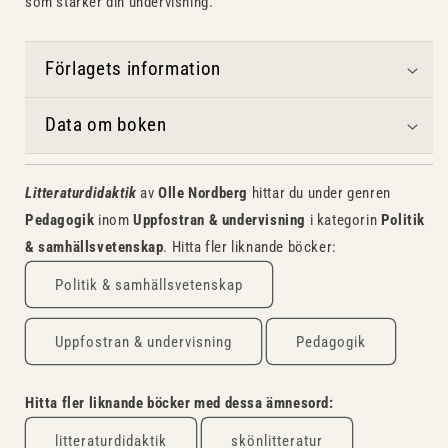
som stärker din undervisning.
Förlagets information
Data om boken
Litteraturdidaktik
av
Olle Nordberg
hittar du under genren
Pedagogik
inom
Uppfostran & undervisning
i kategorin
Politik
& samhällsvetenskap
. Hitta fler liknande böcker:
Politik & samhällsvetenskap
Uppfostran & undervisning
Pedagogik
Hitta fler liknande böcker med dessa ämnesord:
litteraturdidaktik
skönlitteratur