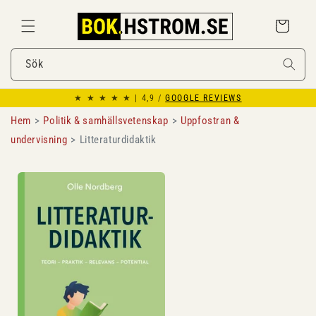
Gå
vidare till
Varukorg
innehåll
Sök
★ ★ ★ ★ ★ | 4,9 /
GOOGLE REVIEWS
Hem
Politik & samhällsvetenskap
Uppfostran &
undervisning
Litteraturdidaktik
Gå vidare till
produktinformation