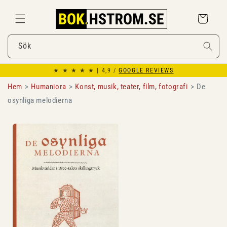
Gå
vidare till
Varukorg
innehåll
Sök
★ ★ ★ ★ ★ | 4,9 /
GOOGLE REVIEWS
Hem
Humaniora
Konst, musik, teater, film, fotografi
De
osynliga melodierna
Gå vidare till
produktinformation