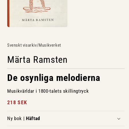
Svenskt visarkiv/Musikverket
Märta Ramsten
De osynliga melodierna
Musikvärldar i 1800-talets skillingtryck
Ordinarie
218 SEK
pris
Ny bok |
Häftad