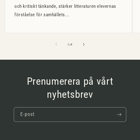
och kritiskt tänkande, stärker litteraturen elevernas
förståelse för samhällets...
av
1
/
4
Prenumerera på vårt
nyhetsbrev
E-post