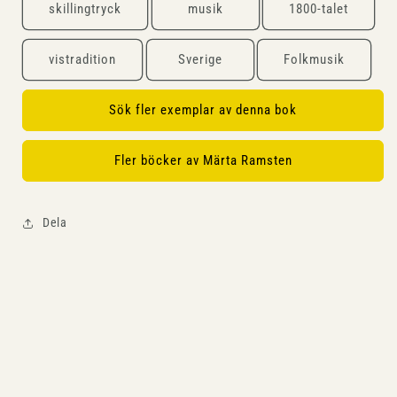
skillingtryck
musik
1800-talet
vistradition
Sverige
Folkmusik
Sök fler exemplar av denna bok
Fler böcker av Märta Ramsten
Dela