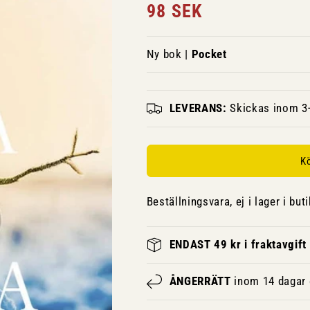
Ordinarie
98 SEK
pris
Ny bok |
Pocket
LEVERANS:
Skickas inom 3-
K
Beställningsvara, ej i lager i buti
ENDAST 49 kr i fraktavgift
ÅNGERRÄTT
inom 14 dagar e