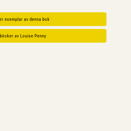
ler exemplar av denna bok
 böcker av Louise Penny