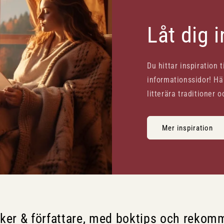
Låt dig 
Du hittar inspiration 
informationssidor! Här
litterära traditioner o
Mer inspiration
cker & författare, med boktips och rekom