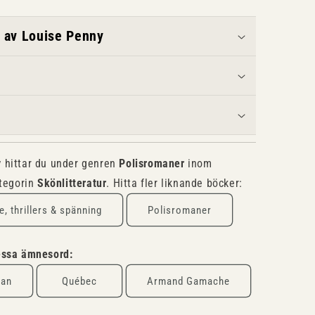
av Louise Penny
y
hittar du under genren
Polisromaner
inom
tegorin
Skönlitteratur
. Hitta fler liknande böcker:
, thrillers & spänning
Polisromaner
dessa ämnesord:
man
Québec
Armand Gamache