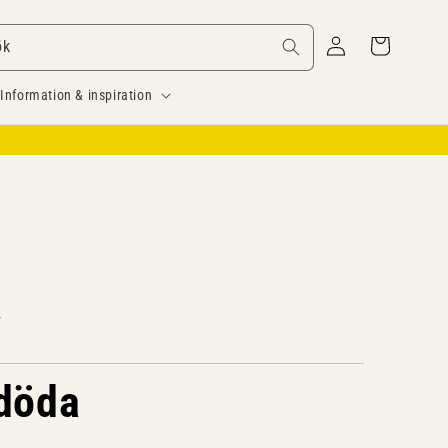
Logga
Varukorg
ök
in
Information & inspiration
y
 döda