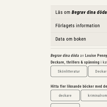
Läs om
Begrav dina döda
Förlagets information
Data om boken
Begrav dina döda
av
Louise Penn
Deckare, thrillers & spänning
i ka
Skönlitteratur
Deckare
Hitta fler liknande böcker med 
deckare
kriminalro