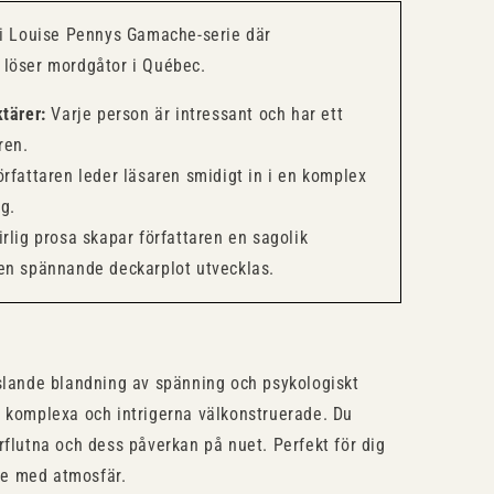
 i Louise Pennys Gamache-serie där
löser mordgåtor i Québec.
tärer:
Varje person är intressant och har ett
ren.
rfattaren leder läsaren smidigt in i en komplex
g.
rlig prosa skapar författaren en sagolik
en spännande deckarplot utvecklas.
slande blandning av spänning och psykologiskt
r komplexa och intrigerna välkonstruerade. Du
rflutna och dess påverkan på nuet. Perfekt för dig
re med atmosfär.