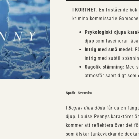
I KORTHET
: En fristående bok
kriminalkommissarie Gamache 
Psykologiskt djupa karak
djup som fascinerar läsa
Intrig med små medel:
Fö
intrig med subtil spännin
Sagolik stämning:
Med si
atmosfär samtidigt som 
Språk:
Svenska
I
Begrav dina döda
får du en fäng
djup. Louise Pennys karaktärer ä
kommer att reflektera över det fö
som älskar tankeväckande decka