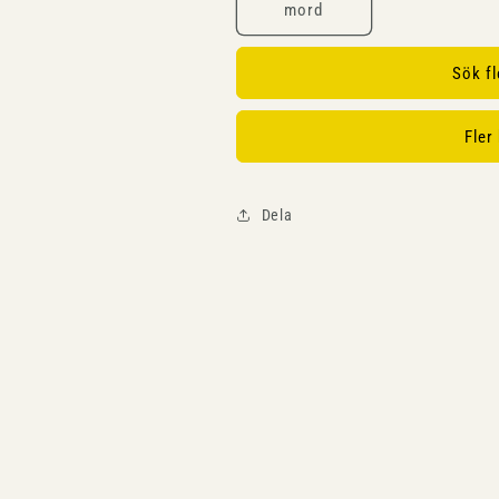
mord
Sök f
Fler
Dela