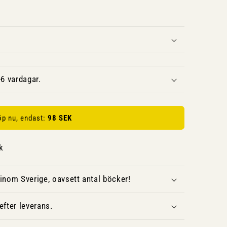
6 vardagar.
öp nu, endast:
98 SEK
k
inom Sverige, oavsett antal böcker!
fter leverans.