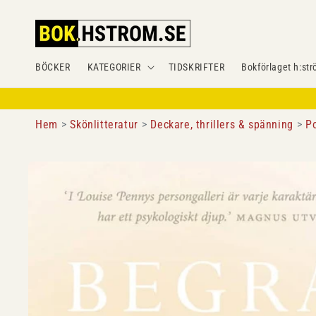
Gå
vidare till
innehåll
BÖCKER
KATEGORIER
TIDSKRIFTER
Bokförlaget h:str
Hem
Skönlitteratur
Deckare, thrillers & spänning
P
Gå vidare till
produktinformation