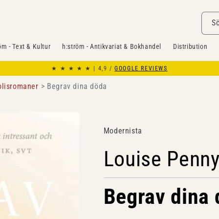
S
öm - Text & Kultur
h:ström - Antikvariat & Bokhandel
Distribution
★ ★ ★ ★ ★ | 4,9 /
GOOGLE REVIEWS
olisromaner
Begrav dina döda
Modernista
Louise Penn
Begrav dina