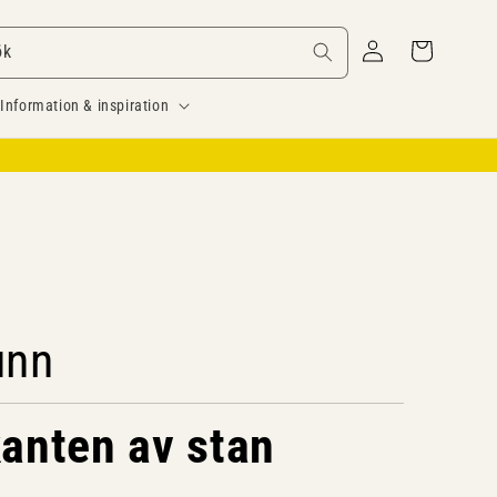
Logga
Varukorg
ök
in
Information & inspiration
unn
kanten av stan