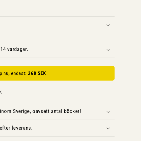
14 vardagar.
p nu, endast:
268 SEK
k
inom Sverige, oavsett antal böcker!
fter leverans.