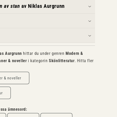
n av stan
av Niklas Aurgrunn
las Aurgrunn
hittar du under genren
Modern &
ner & noveller
i kategorin
Skönlitteratur
. Hitta fler
r & noveller
ur
dessa ämnesord: