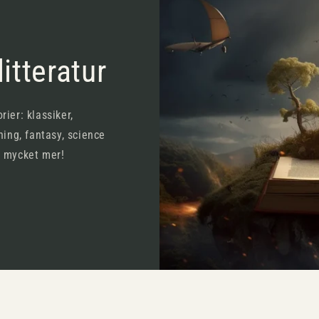
itteratur
rier: klassiker,
ning, fantasy, science
h mycket mer!