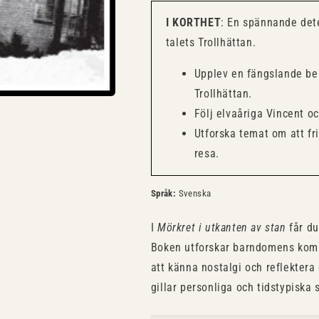
I KORTHET
: En spännande det
talets Trollhättan.
Upplev en fängslande be
Trollhättan.
Följ elvaåriga Vincent o
Utforska temat om att fri
resa.
Språk:
Svenska
I
Mörkret i utkanten av stan
får du
Boken utforskar barndomens kompl
att känna nostalgi och reflektera
gillar personliga och tidstypiska s