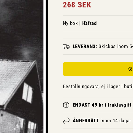
Ordinarie
268 SEK
pris
Ny bok |
Häftad
LEVERANS:
Skickas inom 5-
Kö
Beställningsvara, ej i lager i buti
ENDAST 49 kr i fraktavgift
ÅNGERRÄTT
inom 14 dagar e