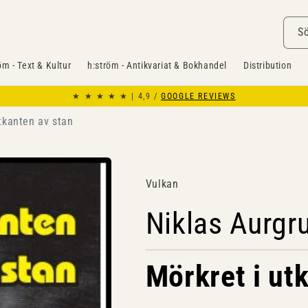
S
öm - Text & Kultur
h:ström - Antikvariat & Bokhandel
Distribution
★ ★ ★ ★ ★ | 4,9 /
GOOGLE REVIEWS
tkanten av stan
Vulkan
Niklas Aurgr
Mörkret i ut