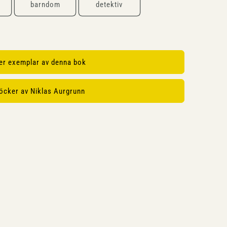
barndom
detektiv
ler exemplar av denna bok
böcker av Niklas Aurgrunn