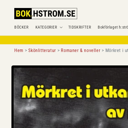
Gå
vidare till
innehåll
BÖCKER
KATEGORIER
TIDSKRIFTER
Bokförlaget h:str
Hem
Skönlitteratur
Romaner & noveller
Mörkret i u
Gå vidare till
produktinformation