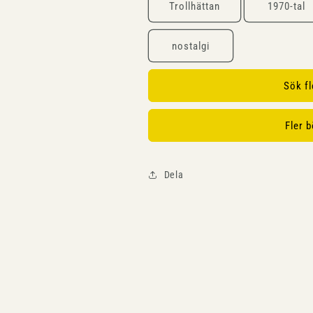
Trollhättan
1970-tal
nostalgi
Sök f
Fler 
Dela