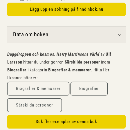
Lägg upp en sökning på finndinbok.nu
Data om boken
Daggdroppen och kosmos. Harry Martinsons värld
av
Ulf
Larsson
hittar du under genren
Särskilda personer
inom
Biografier
i kategorin
Biografier & memoarer
. Hitta fler
liknande böcker:
Biografier & memoarer
Biografier
Särskilda personer
Sök fler exemplar av denna bok