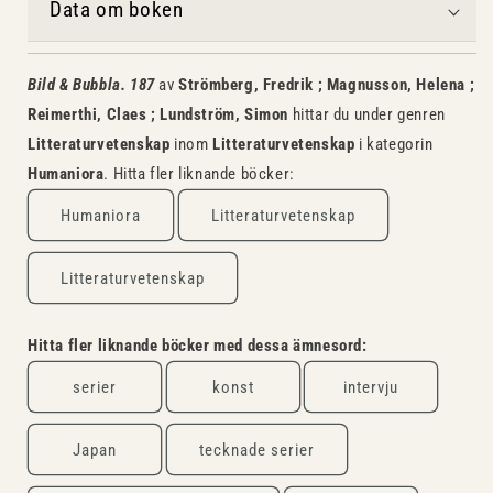
Data om boken
Bild & Bubbla. 187
av
Strömberg, Fredrik ; Magnusson, Helena ;
Reimerthi, Claes ; Lundström, Simon
hittar du under genren
Litteraturvetenskap
inom
Litteraturvetenskap
i kategorin
Humaniora
. Hitta fler liknande böcker:
Humaniora
Litteraturvetenskap
Litteraturvetenskap
Hitta fler liknande böcker med dessa ämnesord:
serier
konst
intervju
Japan
tecknade serier