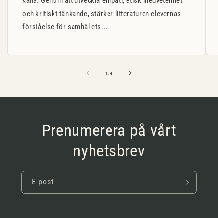
källa. Genom att utveckla empati, etisk medvetenhet
och kritiskt tänkande, stärker litteraturen elevernas
förståelse för samhällets...
av
1
/
4
Prenumerera på vårt
nyhetsbrev
E-post