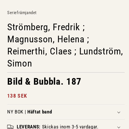
Seriefrämjandet
Strömberg, Fredrik ;
Magnusson, Helena ;
Reimerthi, Claes ; Lundström,
Simon
Bild & Bubbla. 187
Ordinarie
138 SEK
pris
NY BOK |
Häftat band
LEVERANS:
Skickas inom 3-5 vardagar.