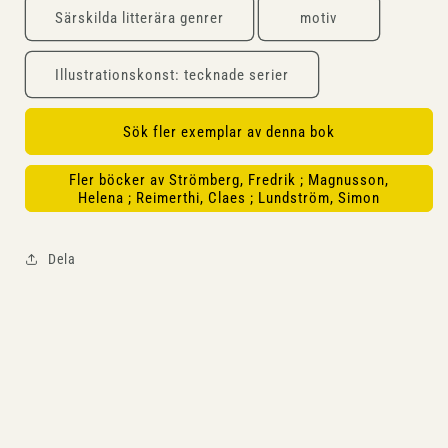
Särskilda litterära genrer
motiv
Illustrationskonst: tecknade serier
Sök fler exemplar av denna bok
Fler böcker av Strömberg, Fredrik ; Magnusson,
Helena ; Reimerthi, Claes ; Lundström, Simon
Dela