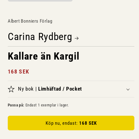
Öppna
mediet
1
i
Albert Bonniers Förlag
modalfönster
Carina Rydberg
Kallare än Kargil
Ordinarie
168 SEK
pris
Ny bok |
Limhäftad / Pocket
Passa på:
Endast 1 exemplar i lager.
Köp nu, endast:
168 SEK