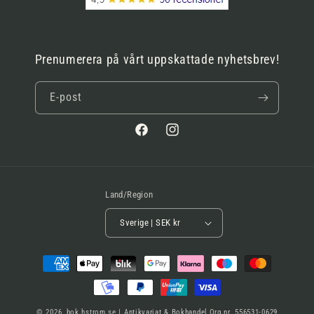
Prenumerera på vårt uppskattade nyhetsbrev!
E-post
Facebook
Instagram
Land/Region
Sverige | SEK kr
Betalningsmetoder
© 2026,
bok.hstrom.se | Antikvariat & Bokhandel
Org.nr. 556531-0629