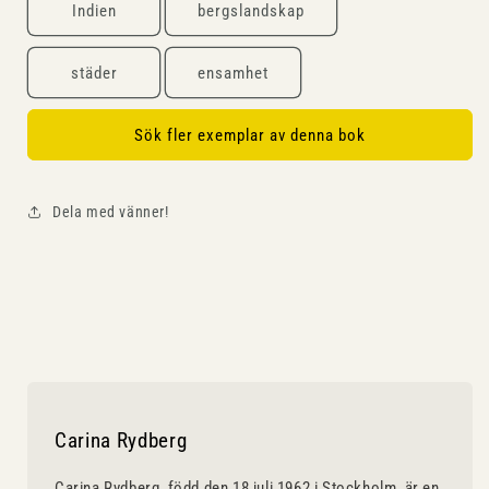
Indien
bergslandskap
städer
ensamhet
Sök fler exemplar av denna bok
Dela med vänner!
Carina Rydberg
Carina Rydberg, född den 18 juli 1962 i Stockholm, är en