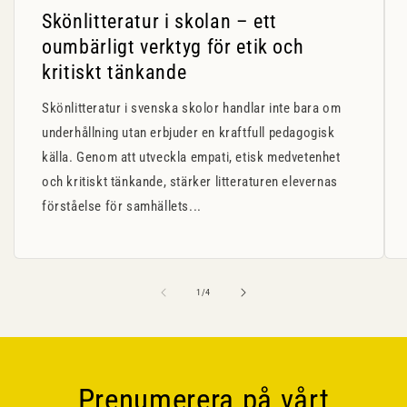
Skönlitteratur i skolan – ett
oumbärligt verktyg för etik och
kritiskt tänkande
Skönlitteratur i svenska skolor handlar inte bara om
underhållning utan erbjuder en kraftfull pedagogisk
källa. Genom att utveckla empati, etisk medvetenhet
och kritiskt tänkande, stärker litteraturen elevernas
förståelse för samhällets...
av
1
/
4
Prenumerera på vårt