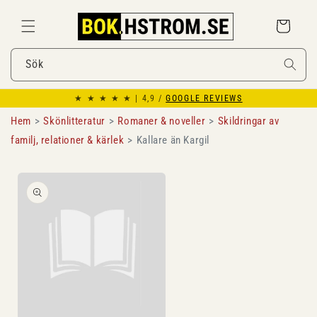
Gå
vidare till
Varukorg
innehåll
Sök
★ ★ ★ ★ ★ | 4,9 /
GOOGLE REVIEWS
Hem
Skönlitteratur
Romaner & noveller
Skildringar av
familj, relationer & kärlek
Kallare än Kargil
Gå vidare till
produktinformation