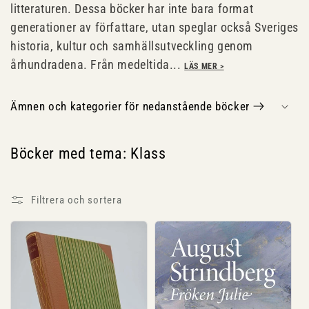
u
litteraturen. Dessa böcker har inte bara format
generationer av författare, utan speglar också Sveriges
k
historia, kultur och samhällsutveckling genom
t
århundradena. Från medeltida...
LÄS MER >
s
I
Ämnen och kategorier för nedanstående böcker
n
e
n
r
Böcker med tema: Klass
e
h
i
å
Filtrera och sortera
e
l
l
:
s
o
m
k