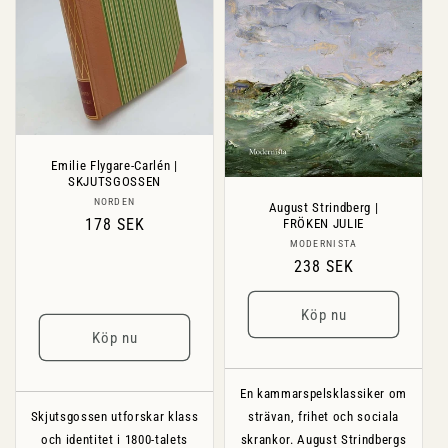
a
n
d
ö
l
j
Emilie Flygare-Carlén |
SKJUTSGOSSEN
a
Säljare:
NORDEN
August Strindberg |
s
Ordinarie
178 SEK
FRÖKEN JULIE
Säljare:
pris
MODERNISTA
Ordinarie
238 SEK
pris
Köp nu
Köp nu
En kammarspelsklassiker om
Skjutsgossen utforskar klass
strävan, frihet och sociala
och identitet i 1800-talets
skrankor. August Strindbergs