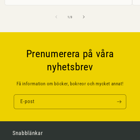
av
1
/
3
Prenumerera på våra
nyhetsbrev
Få information om böcker, bokreor och mycket annat!
E-post
Snabblänkar