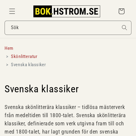
Gå
vidare till
Varukorg
innehåll
Sök
Hem
Skönlitteratur
Svenska klassiker
P
Svenska klassiker
r
Svenska skönlitterära klassiker – tidlösa mästerverk
o
från medeltiden till 1800-talet. Svenska skönlitterära
klassiker, definierade som verk utgivna fram till och
d
med 1800-talet, har lagt grunden för den svenska