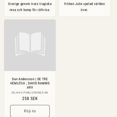
Sverige genom Ivars tragiska
Fröken Julie spelad världen
resa och kamp för rättvisa.
över.
Dan Andersson | DE TRE
HEMLÖSA ; DAVID RAMMS
ARV
Säljare:
DEJAVU PUBLICERINGS AB
Ordinarie
258 SEK
pris
Köp nu