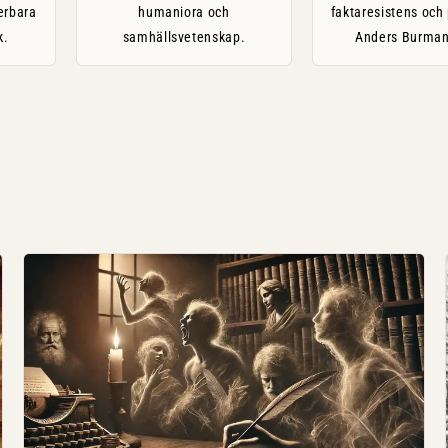
erbara
humaniora och
faktaresistens och
k.
samhällsvetenskap.
Anders Burman