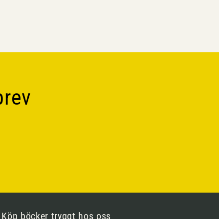
brev
Köp böcker tryggt hos oss