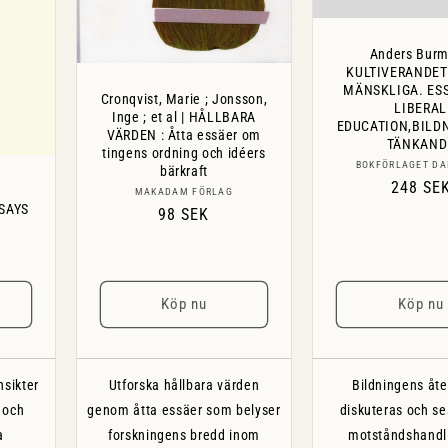
Anders Burm
KULTIVERANDET
MÄNSKLIGA. ES
Cronqvist, Marie ; Jonsson,
LIBERAL
Inge ; et al | HÅLLBARA
EDUCATION,BILD
VÄRDEN : Åtta essäer om
TÄNKAND
tingens ordning och idéers
Sälj
BOKFÖRLAGET DA
bärkraft
Ordinar
248 SE
Säljare:
MAKADAM FÖRLAG
pris
SAYS
Ordinarie
98 SEK
pris
Köp nu
Köp nu
sikter
Utforska hållbara värden
Bildningens åt
 och
genom åtta essäer som belyser
diskuteras och s
a
forskningens bredd inom
motståndshandl