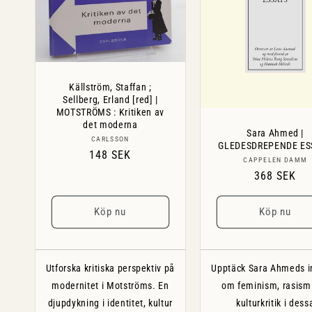
e
n
d
:
ö
l
Källström, Staffan ;
Sellberg, Erland [red] |
j
MOTSTRÖMS : Kritiken av
det moderna
a
Sara Ahmed |
Säljare:
CARLSSON
GLEDESDREPENDE ES
Ordinarie
148 SEK
s
Säljare:
CAPPELEN DAMM
pris
Ordinarie
368 SEK
pris
Köp nu
Köp nu
Utforska kritiska perspektiv på
Upptäck Sara Ahmeds in
modernitet i Motströms. En
om feminism, rasism
djupdykning i identitet, kultur
kulturkritik i dess