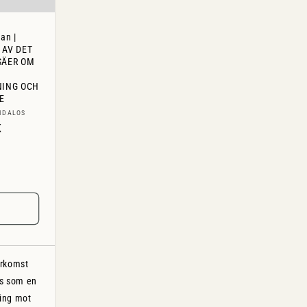
an |
 AV DET
SÄER OM
NING OCH
E
are:
IDALOS
ie
K
erkomst
es som en
ing mot