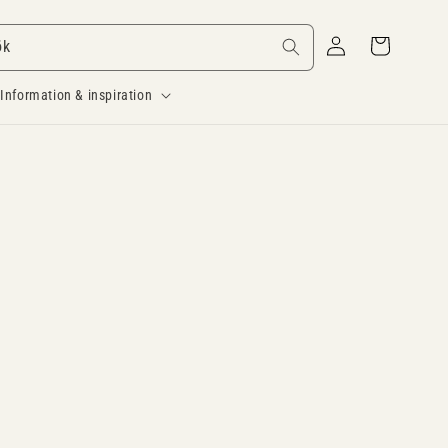
Logga
Varukorg
ök
in
Information & inspiration