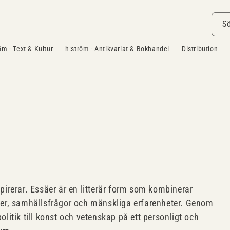
S
öm - Text & Kultur
h:ström - Antikvariat & Bokhandel
Distribution
irerar. Essäer är en litterär form som kombinerar
idéer, samhällsfrågor och mänskliga erfarenheter. Genom
olitik till konst och vetenskap på ett personligt och