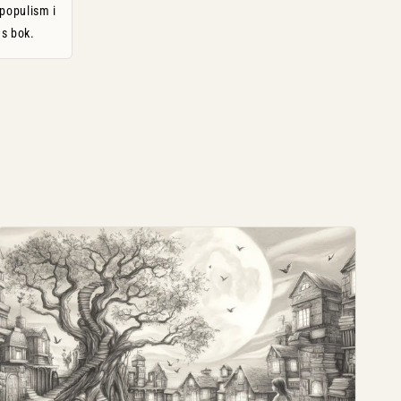
 populism i
s bok.