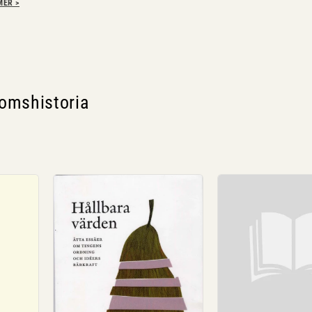
MER >
domshistoria