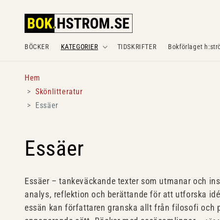
Gå
vidare till
innehåll
BÖCKER
KATEGORIER
TIDSKRIFTER
Bokförlaget h:str
Hem
Skönlitteratur
Essäer
P
Essäer
r
Essäer – tankeväckande texter som utmanar och insp
analys, reflektion och berättande för att utforska 
o
essän kan författaren granska allt från filosofi och p