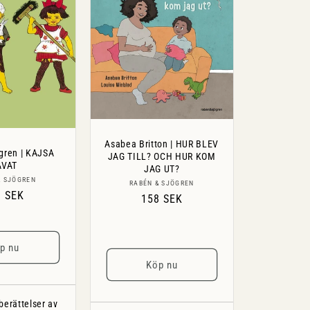
Asabea Britton | HUR BLEV
dgren | KAJSA
JAG TILL? OCH HUR KOM
AVAT
JAG UT?
Säljare:
& SJÖGREN
Säljare:
RABÉN & SJÖGREN
inarie
8 SEK
Ordinarie
158 SEK
s
pris
p nu
Köp nu
berättelser av