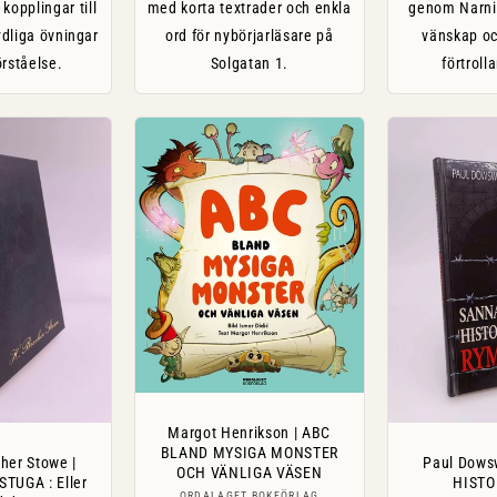
opplingar till
med korta textrader och enkla
genom Narni
dliga övningar
ord för nybörjarläsare på
vänskap och
örståelse.
Solgatan 1.
förtroll
Margot Henrikson | ABC
BLAND MYSIGA MONSTER
her Stowe |
Paul Dows
OCH VÄNLIGA VÄSEN
TUGA : Eller
HISTO
ORDALAGET BOKFÖRLAG