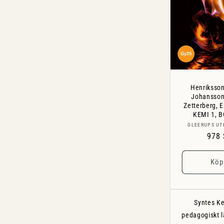
s
s
o
e
m
k
r
a
n
i
Henriksson
d
Johansson,
Zetterberg, E
e
ö
KEMI 1, B
GLEERUPS UT
l
Ordi
978
:
j
pris
Köp
a
s
Syntes Ke
pedagogiskt l