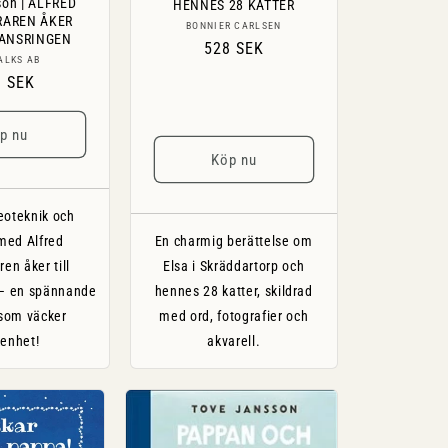
son | ALFRED
HENNES 28 KATTER
RAREN ÅKER
Säljare:
BONNIER CARLSEN
JANSRINGEN
Ordinarie
528 SEK
Säljare:
ALKS AB
pris
inarie
8 SEK
s
p nu
Köp nu
eoteknik och
med Alfred
En charmig berättelse om
en åker till
Elsa i Skräddartorp och
 – en spännande
hennes 28 katter, skildrad
som väcker
med ord, fotografier och
kenhet!
akvarell.