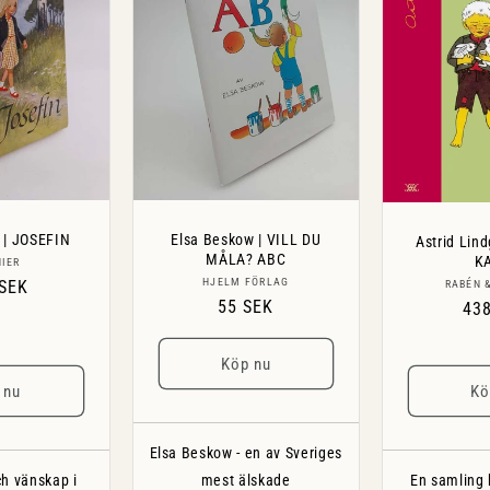
 | JOSEFIN
Elsa Beskow | VILL DU
Astrid Lin
MÅLA? ABC
K
Säljare:
IER
Säljare:
HJELM FÖRLAG
narie
 SEK
RABÉN 
Ordinarie
55 SEK
Ord
43
pris
pri
Köp nu
 nu
Kö
Elsa Beskow - en av Sveriges
h vänskap i
mest älskade
En samling 