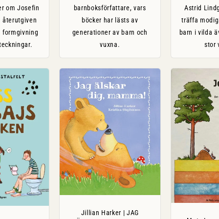
er om Josefin
barnboksförfattare, vars
Astrid Lindg
 återutgiven
böcker har lästs av
träffa modig
 formgivning
generationer av barn och
barn i vilda 
teckningar.
vuxna.
stor
Jillian Harker | JAG