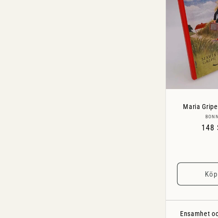
Maria Gripe
BONN
Ordi
148
pris
Köp
Ensamhet oc