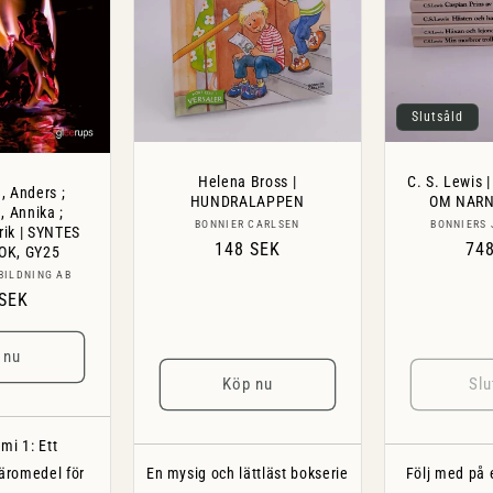
Slutsåld
Helena Bross |
C. S. Lewis
, Anders ;
HUNDRALAPPEN
OM NARNI
 Annika ;
Säljare:
BONNIER CARLSEN
BONNIERS 
rik | SYNTES
Ordinarie
148 SEK
Ord
74
OK, GY25
pris
pri
Säljare:
BILDNING AB
narie
 SEK
 nu
Köp nu
Slu
mi 1: Ett
äromedel för
En mysig och lättläst bokserie
Följ med på 