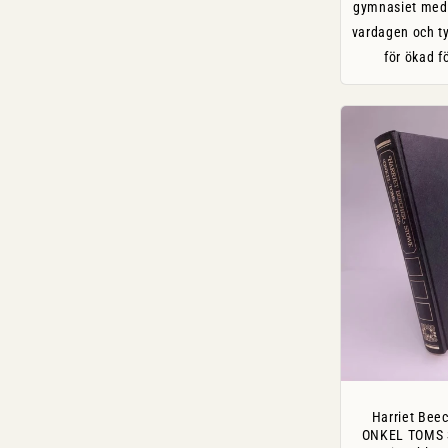
gymnasiet med k
vardagen och ty
för ökad f
Harriet Beec
ONKEL TOMS S