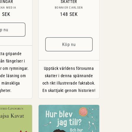
NINGAR
SKATTER
Säljare:
Säljare:
SKA MEDIA
BONNIER CARLSEN
inarie
8 SEK
Ordinarie
148 SEK
s
pris
p nu
Köp nu
tta gripande
ån fängelser i
er om rymningar.
Upptäck världens försvunna
nde läsning om
skatter i denna spännande
h mänskliga
och rikt illustrerade faktabok.
gheter.
En skattjakt genom historien!