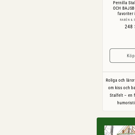
Pernilla Stal
OCH BAJSBO
favoriter 
RABÉN & 
Ordi
248
pris
Köp
Roliga och läro
om kiss och ba
Stalfelt – en 
humoristi