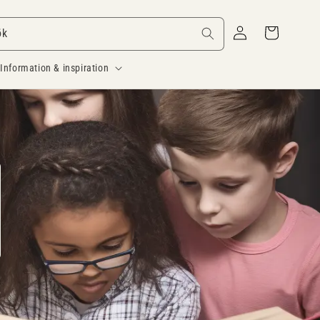
Logga
Varukorg
ök
in
Information & inspiration