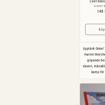
Livet blan
ALBERT 
Ordi
148
pris
Köp
Upptäck Onkel 
Harriet Beech
gripande be
slaveri, mänskl
kamp för 