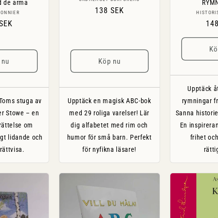
Säljare:
d de arma
RYM
Ordinarie
138 SEK
Säljare:
BONNIER
HISTORI
pris
narie
 SEK
Ord
14
pri
Kö
 nu
Köp nu
Upptäck å
Toms stuga av
Upptäck en magisk ABC-bok
rymningar fr
er Stowe – en
med 29 roliga varelser! Lär
Sanna histori
rättelse om
dig alfabetet med rim och
En inspirera
igt lidande och
humor för små barn. Perfekt
frihet oc
rättvisa.
för nyfikna läsare!
rätti