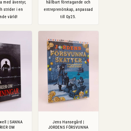
a med äventyr,
hållbart företagande och
 strider i en
entreprenörskap, anpassad
ande värld!
till Gy25.
well | SANNA
Jens Hansegård |
RIER OM
JORDENS FÖRSVUNNA