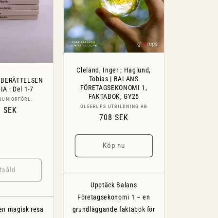
Cleland, Inger ; Haglund,
Tobias | BALANS
 | BERÄTTELSEN
FÖRETAGSEKONOMI 1,
A : Del 1-7
FAKTABOK, GY25
Säljare:
JUNIORFÖRL.
Säljare:
GLEERUPS UTBILDNING AB
inarie
8 SEK
Ordinarie
708 SEK
s
pris
Köp nu
tsåld
Upptäck Balans
Företagsekonomi 1 – en
en magisk resa
grundläggande faktabok för