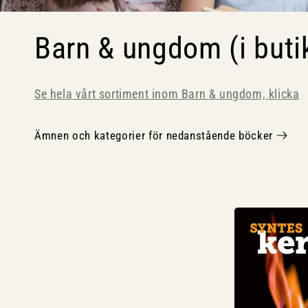
P
Barn & ungdom (i buti
r
Se hela vårt sortiment inom Barn & ungdom, klicka
o
I
Ämnen och kategorier för nedanstående böcker
n
d
n
u
e
h
k
å
l
t
l