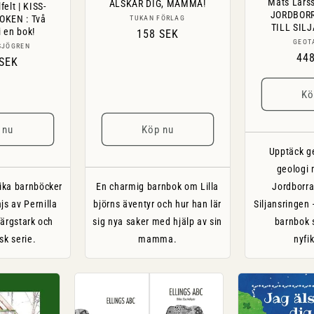
Mats Lars
ÄLSKAR DIG, MAMMA!
felt | KISS-
JORDBOR
KEN : Två
Säljare:
TUKAN FÖRLAG
TILL SIL
i en bok!
Ordinarie
158 SEK
GEOT
Säljare:
SJÖGREN
pris
Ord
44
narie
 SEK
pri
Kö
 nu
Köp nu
Upptäck g
geologi 
rika barnböcker
En charmig barnbok om Lilla
Jordborrar
js av Pernilla
björns äventyr och hur han lär
Siljansringen
färgstark och
sig nya saker med hjälp av sin
barnbok 
sk serie.
mamma.
nyfi