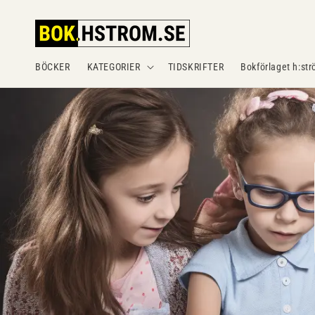
Gå
vidare till
innehåll
BÖCKER
KATEGORIER
TIDSKRIFTER
Bokförlaget h:str