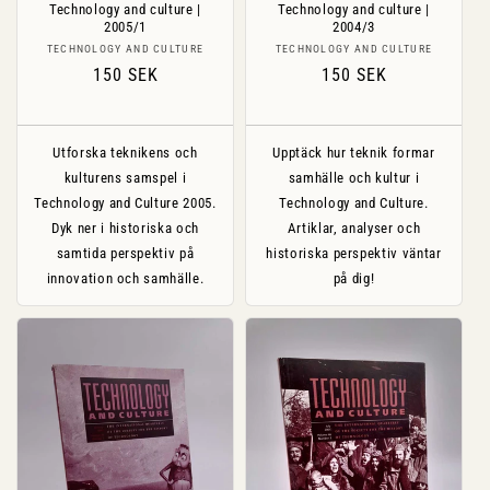
Technology and culture |
Technology and culture |
2005/1
2004/3
Säljare:
Säljare:
TECHNOLOGY AND CULTURE
TECHNOLOGY AND CULTURE
Ordinarie
150 SEK
Ordinarie
150 SEK
pris
pris
Utforska teknikens och
Upptäck hur teknik formar
kulturens samspel i
samhälle och kultur i
Technology and Culture 2005.
Technology and Culture.
Dyk ner i historiska och
Artiklar, analyser och
samtida perspektiv på
historiska perspektiv väntar
innovation och samhälle.
på dig!