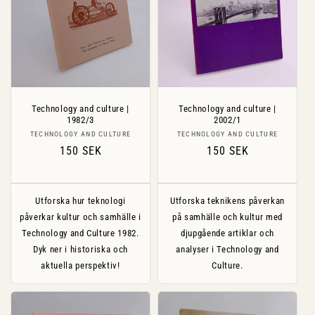
Technology and culture |
Technology and culture |
1982/3
2002/1
Säljare:
Säljare:
TECHNOLOGY AND CULTURE
TECHNOLOGY AND CULTURE
Ordinarie
150 SEK
Ordinarie
150 SEK
pris
pris
Utforska hur teknologi
Utforska teknikens påverkan
påverkar kultur och samhälle i
på samhälle och kultur med
Technology and Culture 1982.
djupgående artiklar och
Dyk ner i historiska och
analyser i Technology and
aktuella perspektiv!
Culture.