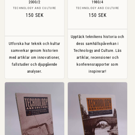
2000/2
1980/4
Säljare:
Säljare:
TECHNOLOGY AND CULTURE
TECHNOLOGY AND CULTURE
Ordinarie
150 SEK
Ordinarie
150 SEK
pris
pris
Upptäck teknikens historia och
Utforska hur teknik och kultur
dess samhällspåverkan i
samverkar genom historien
Technology and Culture. Läs
med artiklar om innovationer,
artiklar, recensioner och
fallstudier och djupgående
konferensrapporter som
analyser.
inspirerar!