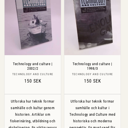
Technology and culture |
Technology and culture |
2002/2
1998/3
Säljare:
Säljare:
TECHNOLOGY AND CULTURE
TECHNOLOGY AND CULTURE
Ordinarie
150 SEK
Ordinarie
150 SEK
pris
pris
Utforska hur teknik formar
Utforska hur teknik formar
samhälle och kultur genom
samhälle och kultur i
historien. Artiklar om
Technology and Culture med
fiskerinäring, utbildning och
historiska och moderna
globalisering. En viktig resurs
perspektiv. En must-read för