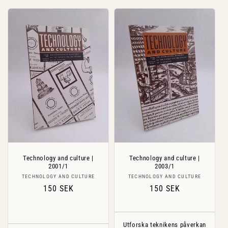
Technology and culture |
Technology and culture |
2001/1
2003/1
Säljare:
Säljare:
TECHNOLOGY AND CULTURE
TECHNOLOGY AND CULTURE
Ordinarie
150 SEK
Ordinarie
150 SEK
pris
pris
Utforska teknikens påverkan