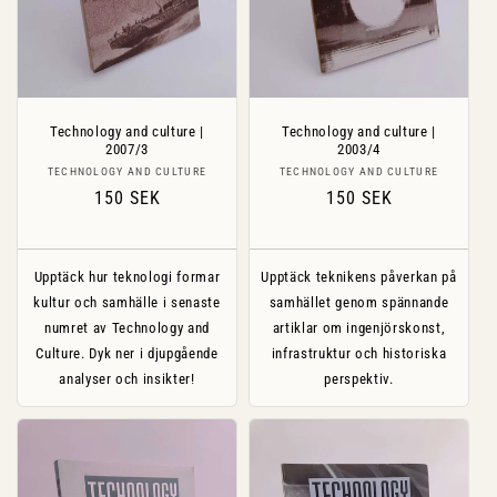
Technology and culture |
Technology and culture |
2007/3
2003/4
Säljare:
Säljare:
TECHNOLOGY AND CULTURE
TECHNOLOGY AND CULTURE
Ordinarie
150 SEK
Ordinarie
150 SEK
pris
pris
Upptäck hur teknologi formar
Upptäck teknikens påverkan på
kultur och samhälle i senaste
samhället genom spännande
numret av Technology and
artiklar om ingenjörskonst,
Culture. Dyk ner i djupgående
infrastruktur och historiska
analyser och insikter!
perspektiv.