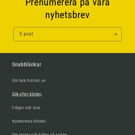
Prenumerera på våra
nyhetsbrev
E-post
Snabblänkar
Om bok.hstrom.se
Sök efter böcker
Frågor och svar
Nyinkomna böcker
Om texter och bilder på sajten