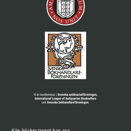
Köp böcker tryggt hos oss