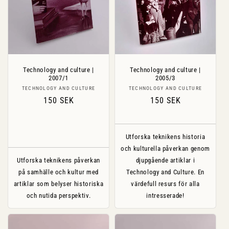
Technology and culture |
Technology and culture |
2007/1
2005/3
Säljare:
Säljare:
TECHNOLOGY AND CULTURE
TECHNOLOGY AND CULTURE
Ordinarie
150 SEK
Ordinarie
150 SEK
pris
pris
Utforska teknikens historia
och kulturella påverkan genom
Utforska teknikens påverkan
djupgående artiklar i
på samhälle och kultur med
Technology and Culture. En
artiklar som belyser historiska
värdefull resurs för alla
och nutida perspektiv.
intresserade!