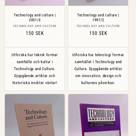
Technology and culture |
Technology and culture |
2001/3
1997/2
Säljare:
Säljare:
TECHNOLOGY AND CULTURE
TECHNOLOGY AND CULTURE
Ordinarie
150 SEK
Ordinarie
150 SEK
pris
pris
Utforska hur teknik formar
Utforska hur teknologi formar
samhälle och kultur i
samhället i Technology and
Technology and Culture.
Culture. Djupgående artiklar
Djupgående artiklar och
om innovation, design och
historiska insikter väntar!
kulturens påverkan.