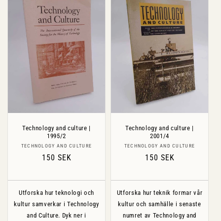
Technology and culture |
Technology and culture |
1995/2
2001/4
Säljare:
Säljare:
TECHNOLOGY AND CULTURE
TECHNOLOGY AND CULTURE
Ordinarie
150 SEK
Ordinarie
150 SEK
pris
pris
Utforska hur teknologi och
Utforska hur teknik formar vår
kultur samverkar i Technology
kultur och samhälle i senaste
and Culture. Dyk ner i
numret av Technology and