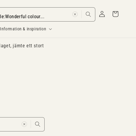
Logga
k
Varukorg
in
Information & inspiration
laget, jämte ett stort