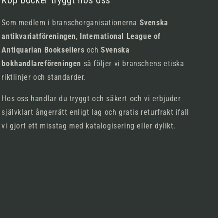
Köp böcker tryggt hos oss
Som medlem i branschorganisationerna
Svenska
antikvariatföreningen
,
International League of
Antiquarian Booksellers
och
Svenska
bokhandlareföreningen
så följer vi branschens etiska
riktlinjer och standarder.
Hos oss handlar du tryggt och säkert och vi erbjuder
självklart ångerrätt enligt lag och gratis returfrakt ifall
vi gjort ett misstag med katalogisering eller dylikt.