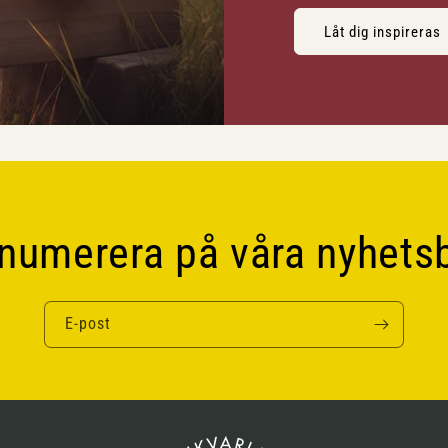
Låt dig inspireras
numerera på våra nyhets
E-post