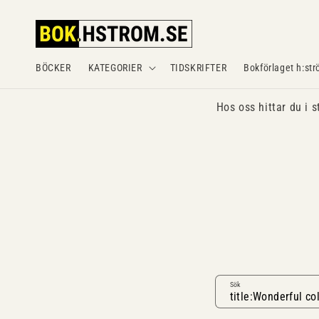
Gå
vidare till
innehåll
BÖCKER
KATEGORIER
TIDSKRIFTER
Bokförlaget h:str
Hos oss hittar du i s
Sök