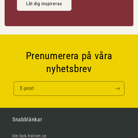
Låt dig inspireras
Prenumerera på våra
nyhetsbrev
E-post
Snabblänkar
Om bok.hstrom.se