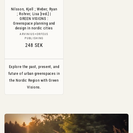
Nilsson, Kjell ; Weber, Ryan
; Rohrer, Lisa [red.] |
GREEN VISIONS :
Greenspace planning and
design in nordic cities
Säljare:
ARVINIUS+ORFEUS
PUBLISHING
Ordinarie
248 SEK
pris
Explore the past, present, and
future of urban greenspaces in
the Nordic Region with Green
Visions.