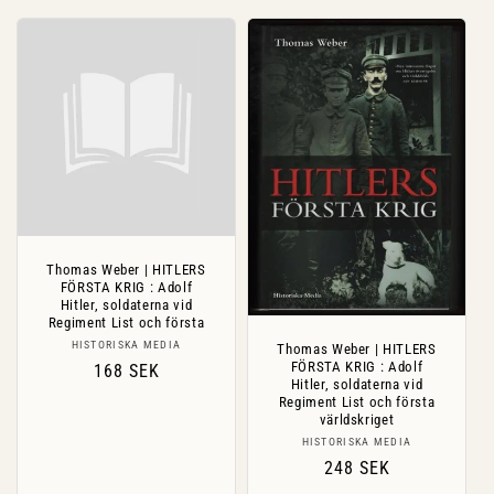
Thomas Weber | HITLERS
FÖRSTA KRIG : Adolf
Hitler, soldaterna vid
Regiment List och första
Säljare:
HISTORISKA MEDIA
Thomas Weber | HITLERS
FÖRSTA KRIG : Adolf
Ordinarie
168 SEK
Hitler, soldaterna vid
pris
Regiment List och första
världskriget
Säljare:
HISTORISKA MEDIA
Ordinarie
248 SEK