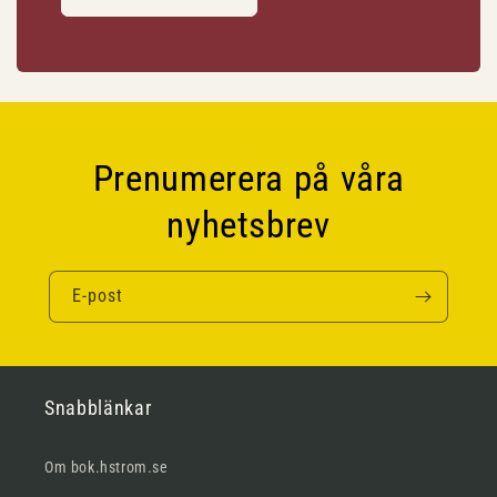
Prenumerera på våra
nyhetsbrev
E-post
Snabblänkar
Om bok.hstrom.se