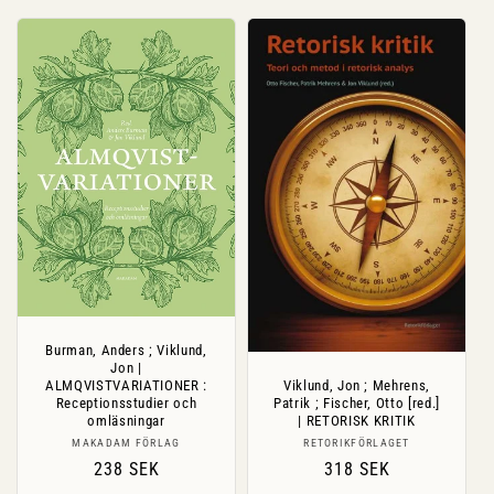
Burman, Anders ; Viklund,
Jon |
ALMQVISTVARIATIONER :
Viklund, Jon ; Mehrens,
Receptionsstudier och
Patrik ; Fischer, Otto [red.]
omläsningar
| RETORISK KRITIK
Säljare:
Säljare:
MAKADAM FÖRLAG
RETORIKFÖRLAGET
Ordinarie
238 SEK
Ordinarie
318 SEK