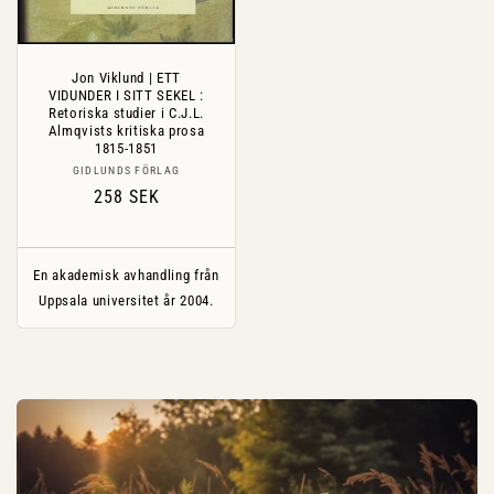
Jon Viklund | ETT
VIDUNDER I SITT SEKEL :
Retoriska studier i C.J.L.
Almqvists kritiska prosa
1815-1851
Säljare:
GIDLUNDS FÖRLAG
Ordinarie
258 SEK
pris
En akademisk avhandling från
Uppsala universitet år 2004.