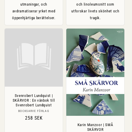
utmaningar, och
och linoleumsnitt som
avdramatiserar yrket med
utforskar livets skönhet och
öppenhjärtiga berättelser.
tragik.
Svenrobert Lundquist |
SKÄRVOR : En vänbok till
Svenrobert Lundquist
Säljare:
BOCKSARVE FÖRLAG
Ordinarie
258 SEK
pris
Karin Manzoor | SMÅ
SKÄRVOR