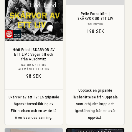
Pelle Forsström |
SKÄRVOR UR ETT LIV
Säljare:
SOLENTRO
Ordinarie
198 SEK
pris
Hédi Fried | SKÄRVOR AV
ETT LIV : Vägen till och
från Auschwitz
Säljare:
NATUR & KULTUR
ALLMÄNLITTERATUR
Ordinarie
98 SEK
pris
Upptäck en gripande
Skärvor av ett liv: En gripande
livsberättelse från Uppsala
ögonvittnesskildring av
som erbjuder hopp och
Förintelsen och en av de få
igenkänning från en svår
överlevandes sanning.
uppväxt.