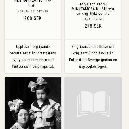
SKÄRVOR AV LIV : Tre
Tõnis Tõnisson |
texter
MINNESMOSAIK : Skärvor
Säljare:
NORLÉN & SLOTTNER
av krig, flykt och liv
Ordinarie
208 SEK
Säljare:
LAVA FÖRLAG
pris
Ordinarie
278 SEK
pris
Upptäck tre gripande
En gripande berättelse om
berättelser från författarens
krig, familj och flykt från
liv, fyllda med minnen och
Estland till Sverige genom en
fantasi som berör hjärtat.
ung pojkes ögon.