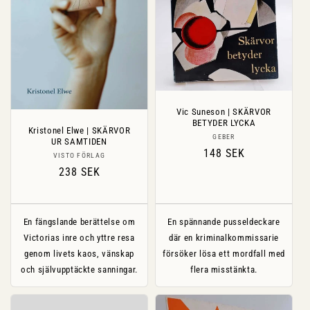
Vic Suneson | SKÄRVOR
BETYDER LYCKA
Kristonel Elwe | SKÄRVOR
Säljare:
GEBER
UR SAMTIDEN
Ordinarie
148 SEK
Säljare:
VISTO FÖRLAG
pris
Ordinarie
238 SEK
pris
En fängslande berättelse om
En spännande pusseldeckare
Victorias inre och yttre resa
där en kriminalkommissarie
genom livets kaos, vänskap
försöker lösa ett mordfall med
och självupptäckte sanningar.
flera misstänkta.