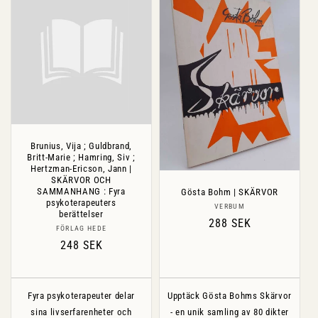
Brunius, Vija ; Guldbrand,
Britt-Marie ; Hamring, Siv ;
Hertzman-Ericson, Jann |
SKÄRVOR OCH
SAMMANHANG : Fyra
Gösta Bohm | SKÄRVOR
psykoterapeuters
Säljare:
VERBUM
berättelser
Ordinarie
288 SEK
Säljare:
FÖRLAG HEDE
pris
Ordinarie
248 SEK
pris
Fyra psykoterapeuter delar
Upptäck Gösta Bohms Skärvor
sina livserfarenheter och
- en unik samling av 80 dikter