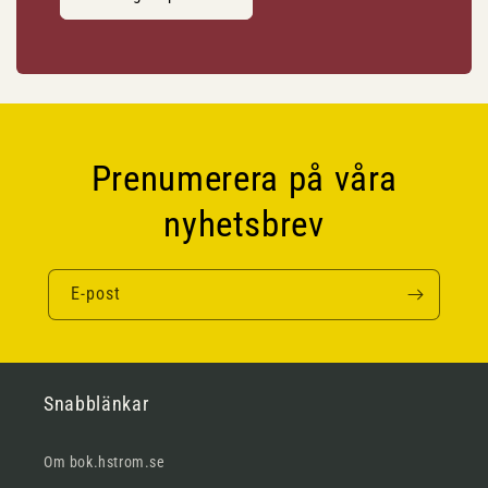
Prenumerera på våra
nyhetsbrev
E-post
Snabblänkar
Om bok.hstrom.se