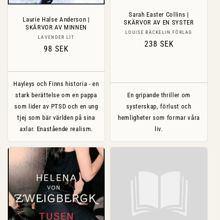
Sarah Easter Collins |
Laurie Halse Anderson |
SKÄRVOR AV EN SYSTER
SKÄRVOR AV MINNEN
Säljare:
LOUISE BÄCKELIN FÖRLAG
Säljare:
LAVENDER LIT
Ordinarie
238 SEK
Ordinarie
98 SEK
pris
pris
Hayleys och Finns historia - en
stark berättelse om en pappa
En gripande thriller om
som lider av PTSD och en ung
systerskap, förlust och
tjej som bär världen på sina
hemligheter som formar våra
axlar. Enastående realism.
liv.