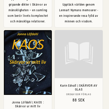
gripande dikter i Skärvor av
Upptäck världen genom
mänskligheten – en samling
Lennart Nymans memoarer -
som berör livets komplexitet
en inspirerande resa fylld av
och mänskliga relationer.
minnen och visdom.
Karin Edvall | SKÄRVOR AV
GLAS
Säljare:
ORD&VISOR FÖRLAG
Ordinarie
88 SEK
Jonna Löfdahl | KAOS :
pris
Skärvor ur mitt liv