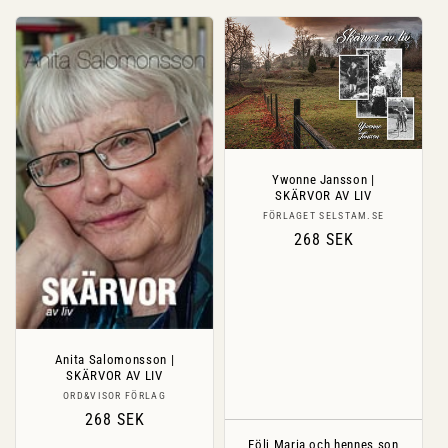
Ywonne Jansson |
SKÄRVOR AV LIV
Säljare:
FÖRLAGET SELSTAM.SE
Ordinarie
268 SEK
pris
Anita Salomonsson |
SKÄRVOR AV LIV
Säljare:
ORD&VISOR FÖRLAG
Ordinarie
268 SEK
pris
Följ Maria och hennes son