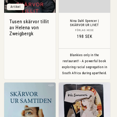
Artikel
Tusen skärvor tillit
Nina Dahl Spencer |
SKÄRVOR UR LIVET
av Helena von
Säljare:
FÖRLAG HEDE
Zweigbergk
Ordinarie
198 SEK
pris
Blankies only in the
restaurant! - A powerful book
exploring racial segregation in
South Africa during apartheid.