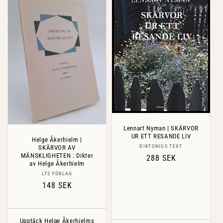
Lennart Nyman | SKÄRVOR
UR ETT RESANDE LIV
Helge Åkerhielm |
Säljare:
DIKTONIUS TEXT
SKÄRVOR AV
MÄNSKLIGHETEN : Dikter
Ordinarie
288 SEK
av Helge Åkerhielm
pris
Säljare:
LTS FÖRLAG
Ordinarie
148 SEK
pris
Upptäck Helge Åkerhielms