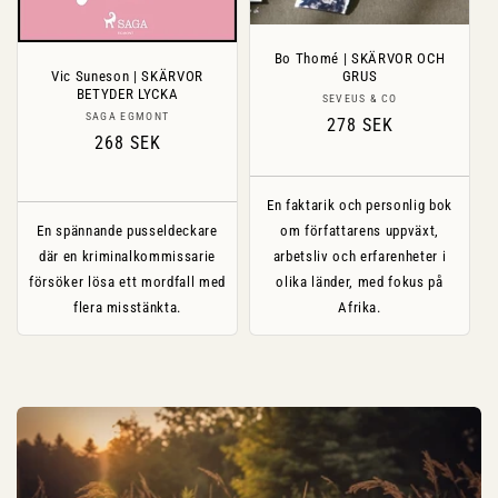
Bo Thomé | SKÄRVOR OCH
Vic Suneson | SKÄRVOR
GRUS
BETYDER LYCKA
Säljare:
SEVEUS & CO
Säljare:
SAGA EGMONT
Ordinarie
278 SEK
Ordinarie
268 SEK
pris
pris
En faktarik och personlig bok
En spännande pusseldeckare
om författarens uppväxt,
där en kriminalkommissarie
arbetsliv och erfarenheter i
försöker lösa ett mordfall med
olika länder, med fokus på
flera misstänkta.
Afrika.