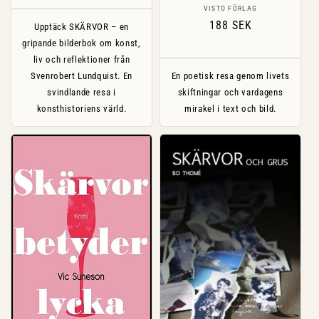
Säljare:
VISTO FÖRLAG
Ordinarie
188 SEK
Upptäck SKÄRVOR – en
pris
gripande bilderbok om konst,
liv och reflektioner från
Svenrobert Lundquist. En
En poetisk resa genom livets
svindlande resa i
skiftningar och vardagens
konsthistoriens värld.
mirakel i text och bild.