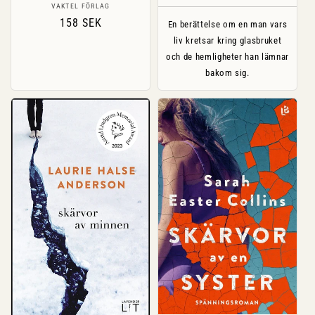
Säljare:
VAKTEL FÖRLAG
Ordinarie
158 SEK
En berättelse om en man vars
pris
liv kretsar kring glasbruket
och de hemligheter han lämnar
bakom sig.