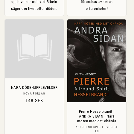
upplevelser och vad Bibeln
förundras av deras
säger om livet efter döden.
erfarenheter!
NÄRA-DÖDENUPPLEVELSER
Säljare:
NOVA FÖRLAG
Ordinarie
148 SEK
pris
Pierre Hesselbrandt |
ANDRA SIDAN : Nära
möten med det okända
Säljare:
ALLROUND SPIRIT SVERIGE
AB