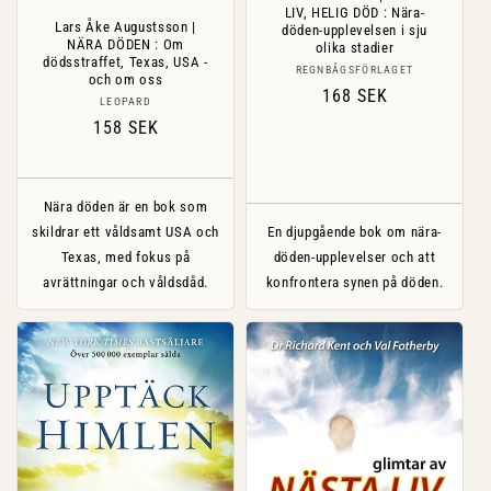
LIV, HELIG DÖD : Nära-
Lars Åke Augustsson |
döden-upplevelsen i sju
NÄRA DÖDEN : Om
olika stadier
dödsstraffet, Texas, USA -
Säljare:
REGNBÅGSFÖRLAGET
och om oss
Ordinarie
168 SEK
Säljare:
LEOPARD
pris
Ordinarie
158 SEK
pris
Nära döden är en bok som
skildrar ett våldsamt USA och
En djupgående bok om nära-
Texas, med fokus på
döden-upplevelser och att
avrättningar och våldsdåd.
konfrontera synen på döden.