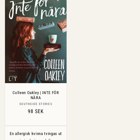
Colleen Oakley | INTE FÖR
NÄRA
Säljare:
SOUTHSIDE STORIES
Ordinarie
98 SEK
pris
En allergisk kvinna tvingas ut