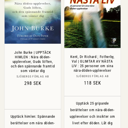
John Burke | UPPTÄCK
Kent, Dr Richard ; Fotherby,
HIMLEN : Nära döden-
Val | GLIMTAR AV NÄSTA
upplevelser, Guds löften,
LIV : 25 personer om sina
och den spännande framtid
nära-döden-upplevelser
som väntar dig
Säljare:
Säljare:
SJÖBERGS FÖRLAG AB
SJÖBERGS FÖRLAG AB
Ordinarie
118 SEK
Ordinarie
298 SEK
pris
pris
Upptäck 25 gripande
berättelser om nära-döden-
Upptäck himlen: Spännande
upplevelser och insikter om
berättelser om nära döden-
livet efter döden. Låt dig