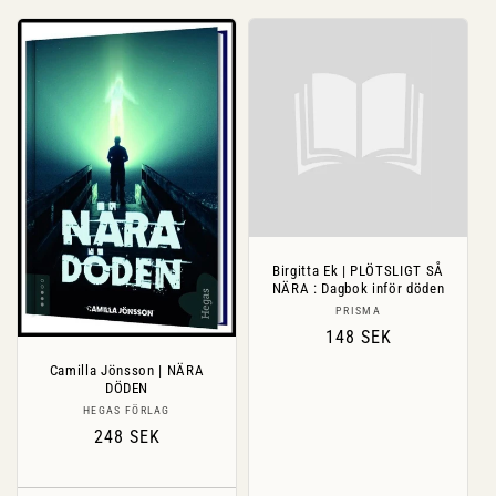
Birgitta Ek | PLÖTSLIGT SÅ
NÄRA : Dagbok inför döden
Säljare:
PRISMA
Ordinarie
148 SEK
pris
Camilla Jönsson | NÄRA
DÖDEN
Säljare:
HEGAS FÖRLAG
Ordinarie
248 SEK
pris