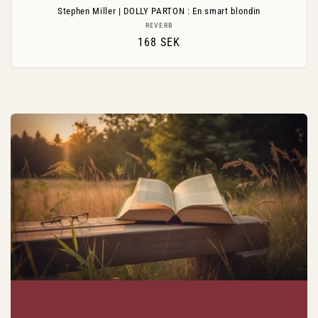
Stephen Miller | DOLLY PARTON : En smart blondin
Säljare:
REVERB
Ordinarie
168 SEK
pris