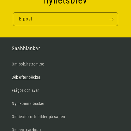
nyhetsbrev
E-post
Snabblänkar
Om bok.hstrom.se
Sök efter böcker
Frågor och svar
Nyinkomna böcker
Om texter och bilder på sajten
Om antikvariatet