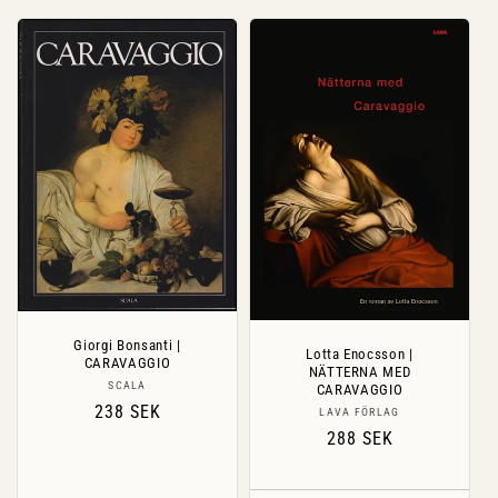
Giorgi Bonsanti |
Lotta Enocsson |
CARAVAGGIO
NÄTTERNA MED
Säljare:
SCALA
CARAVAGGIO
Ordinarie
238 SEK
Säljare:
LAVA FÖRLAG
pris
Ordinarie
288 SEK
pris