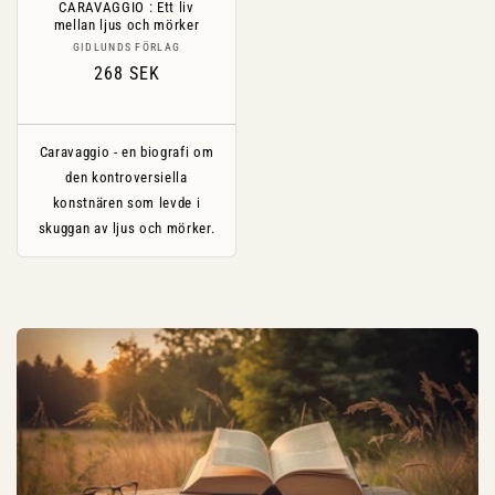
CARAVAGGIO : Ett liv
mellan ljus och mörker
Säljare:
GIDLUNDS FÖRLAG
Ordinarie
268 SEK
pris
Caravaggio - en biografi om
den kontroversiella
konstnären som levde i
skuggan av ljus och mörker.