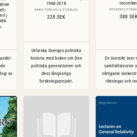
teoretike
1968-2018
Fabian
Sälj
ell,
Säljare:
STUDENTLITTERA
ARKIV FÖRLAG/A-Z FÖRLAG
mil |
Ordinar
388 SE
Ordinarie
228 SEK
ARA
pris
pris
AG
Utforska Sveriges politiska
 under
historia med boken om Den
En översikt över
nde
politiska generationen och
samhällsteorier 
logi av
dess långvariga
viktigaste tankest
forskningsprojekt.
riktningar och te