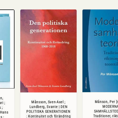
n,
Månson, Per [r
Månsson, Sven-Axel ;
ri ;
MODERN
Lundberg, Svante | DEN
 ;
SAMHÄLLSTEOR
POLITISKA GENERATIONEN
, Hans
Traditioner, rik
: Kontinuitet och förändring
s ;