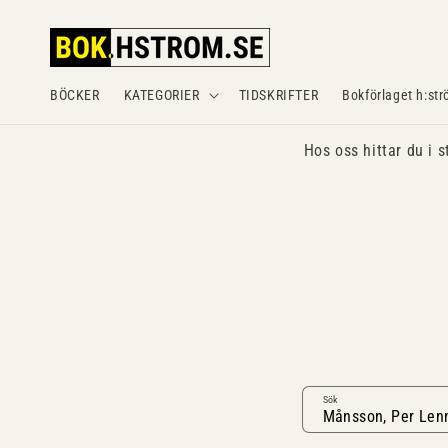
Gå
vidare till
innehåll
BÖCKER
KATEGORIER
TIDSKRIFTER
Bokförlaget h:str
Hos oss hittar du i s
Sök