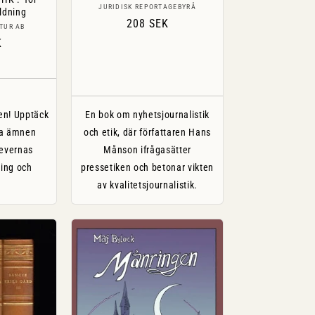
Säljare:
JURIDISK REPORTAGEBYRÅ
ldning
Ordinarie
208 SEK
are:
TUR AB
pris
ie
K
a
en! Upptäck
En bok om nyhetsjournalistik
a ämnen
och etik, där författaren Hans
levernas
Månson ifrågasätter
ing och
pressetiken och betonar vikten
av kvalitetsjournalistik.