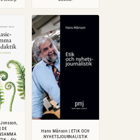
 Jonsson,
 | DE
Hans Månson | ETIK OCH
NSAMMA
NYHETSJOURNALISTIK
K : -för