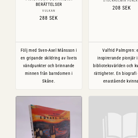
Säljare:
STOCKHOLMIA FÖRL
BERÄTTELSER
Ordinarie
208 SEK
Säljare:
VULKAN
pris
Ordinarie
288 SEK
pris
Följ med Sven-Axel Månsson i
Valfrid Palmgren: 
en gripande skildring av livets
inspirerande pionjär
vändpunkter och brinnande
biblioteksvärlden och k
minnen från barndomen i
rättigheter. En biograf
Skåne.
enastående kvinn