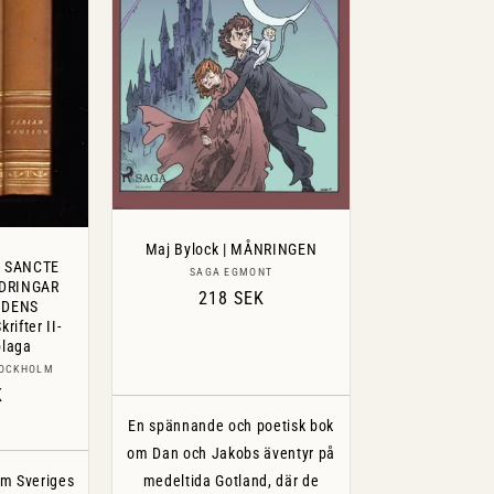
Maj Bylock | MÅNRINGEN
| SANCTE
Säljare:
SAGA EGMONT
LDRINGAR
Ordinarie
218 SEK
IDENS
pris
rifter II-
plaga
are:
TOCKHOLM
ie
K
En spännande och poetisk bok
om Dan och Jakobs äventyr på
 om Sveriges
medeltida Gotland, där de