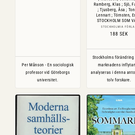
Ramberg, Klas ; Sjö, 
; Tjusberg, Åsa ; Ton
Lennart ; Törnsten, E
STOCKHOLM SOM V
Säljare:
STOCKHOLMIA FÖRL
Ordinarie
188 SEK
pris
Stockholms förändring
Per Månson - En sociologisk
marknadens inflyta
professor vid Göteborgs
analyseras i denna anto
universitet.
tolv forskare.