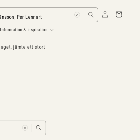
Logga
k
Varukorg
in
Information & inspiration
laget, jämte ett stort