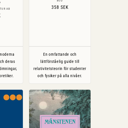
Säljare:
BOD
r
Ordinarie
358 SEK
are:
TUR AB
pris
ie
K
 moderna
En omfattande och
och deras
lättförståelig guide till
römningar,
relativitetsteorin för studenter
oretiker.
och fysiker på alla nivåer.