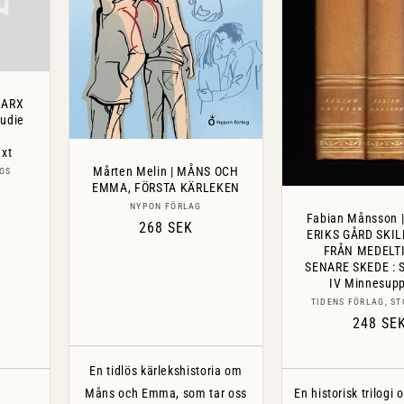
MARX
tudie
xt
Mårten Melin | MÅNS OCH
OS
EMMA, FÖRSTA KÄRLEKEN
Säljare:
NYPON FÖRLAG
Fabian Månsson 
Ordinarie
268 SEK
ERIKS GÅRD SKI
pris
FRÅN MEDELT
SENARE SKEDE : Sk
IV Minnesup
Sälj
TIDENS FÖRLAG, S
Ordinar
248 SE
pris
En tidlös kärlekshistoria om
Måns och Emma, som tar oss
En historisk trilogi