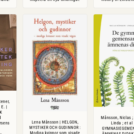
tener,
 E. |
K
Månsson, Niclas ;
d
Lena Månsson | HELGON,
Linda ; et al
rsens
MYSTIKER OCH GUDINNOR :
GYMNASIEGEME
Modiga kvinnor som visade
ÄMNENAS DIDAKTI