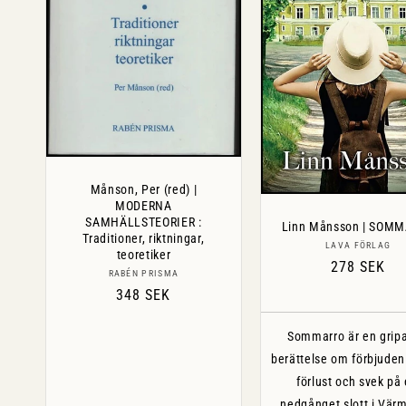
Månson, Per (red) |
MODERNA
SAMHÄLLSTEORIER :
Linn Månsson | SOM
Traditioner, riktningar,
Säljare:
LAVA FÖRLAG
teoretiker
Ordinarie
278 SEK
Säljare:
RABÉN PRISMA
pris
Ordinarie
348 SEK
pris
Sommarro är en grip
berättelse om förbjuden 
förlust och svek på 
nedgånget slott i Vär