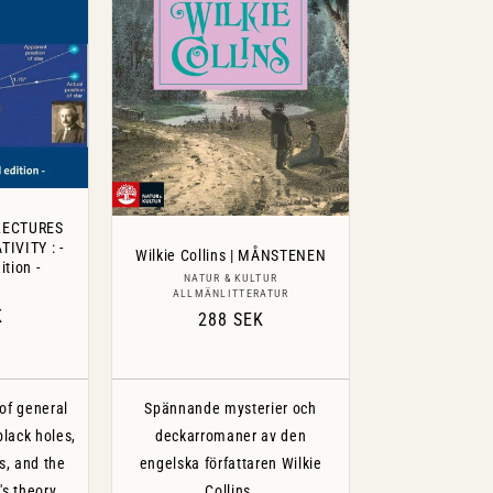
 LECTURES
IVITY : -
Wilkie Collins | MÅNSTENEN
tion -
Säljare:
NATUR & KULTUR
are:
ALLMÄNLITTERATUR
ie
K
Ordinarie
288 SEK
pris
 of general
Spännande mysterier och
 black holes,
deckarromaner av den
s, and the
engelska författaren Wilkie
's theory.
Collins.