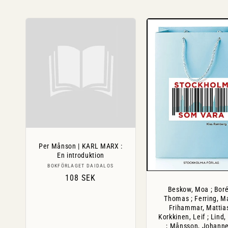
Per Månson | KARL MARX :
En introduktion
Säljare:
BOKFÖRLAGET DAIDALOS
Ordinarie
108 SEK
pris
Beskow, Moa ; Boré
Thomas ; Ferring, Ma
Frihammar, Mattias
Korkkinen, Leif ; Lind
; Månsson, Johanne