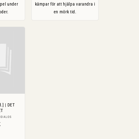
spel under
kämpar för att hjälpa varandra i
oder.
en mörk tid.
.] | DET
ET
are:
IDALOS
ie
K