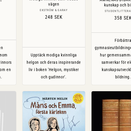
AG
vägen
kunskap och bi
Säljare:
EKSTRÖM & GARAY
Sälj
STUDENTLITTERA
Ordinarie
248 SEK
Ordinar
358 SE
pris
pris
Förbättr
en
gymnasieutbildning
 inom
Upptäck modiga kvinnliga
hur gemensamm
vinnors
helgon och deras inspirerande
samverkar för e
i om en
liv i boken 'Helgon, mystiker
kunskapsutveckl
a.
och gudinnor'.
bildning.