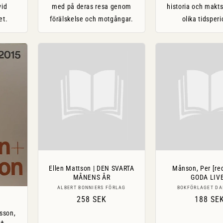
vid
med på deras resa genom
historia och makt
et.
förälskelse och motgångar.
olika tidsperi
Ellen Mattson | DEN SVARTA
Månson, Per [red
MÅNENS ÅR
GODA LIV
Säljare:
Sälj
ALBERT BONNIERS FÖRLAG
BOKFÖRLAGET DA
Ordinarie
258 SEK
Ordinar
188 SE
pris
pris
sson,
 +