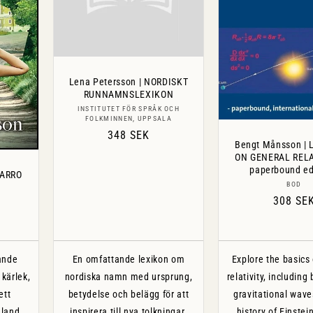
Lena Petersson | NORDISKT
RUNNAMNSLEXIKON
Säljare:
INSTITUTET FÖR SPRÅK OCH
FOLKMINNEN, UPPSALA
Ordinarie
348 SEK
Bengt Månsson |
pris
ON GENERAL RELAT
paperbound edi
MARRO
Sälj
BOD
Ordinar
308 SE
pris
ande
En omfattande lexikon om
Explore the basics
kärlek,
nordiska namn med ursprung,
relativity, including
ett
betydelse och belägg för att
gravitational wave
mland.
inspirera till nya tolkningar.
history of Einstein