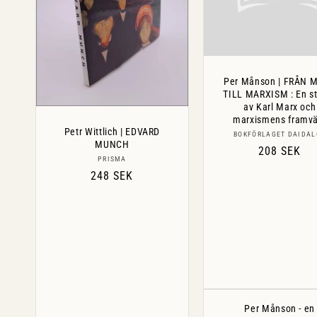
Per Månson | FRÅN 
TILL MARXISM : En s
av Karl Marx och
marxismens framvä
Petr Wittlich | EDVARD
Säljare:
BOKFÖRLAGET DAIDAL
MUNCH
Ordinarie
208 SEK
Säljare:
PRISMA
pris
Ordinarie
248 SEK
pris
Per Månson - en