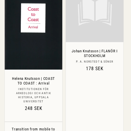
Johan Knutsson | FLANÖR I
STOCKHOLM
Säljare:
P. A. NORSTEDT & SÖNER
Ordinarie
178 SEK
pris
Helena Knutsson | COAST
TO COAST : Arrival
Säljare:
INSTITUTIONEN FÖR
ARKEOLOGI OCH ANTIK
HISTORIA, UPPSALA
UNIVERSITET
Ordinarie
248 SEK
pris
Transition from mobile to