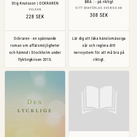
BRA : - på riktigt
Stig Knutsson | OCKRAREN
Säljare:
DITT BOKFÖRLAG SVERIGE AB
Säljare:
VULKAN
Ordinarie
308 SEK
Ordinarie
228 SEK
pris
pris
Ockraren - en spännande
Lär dig att läka känslomässiga
roman om affärsmöjligheter
sår och reglera ditt
och hämnd i Stockholm under
nervsystem för att må bra på
flyktingkrisen 2015.
riktigt.