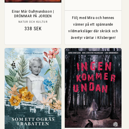
pris
Einar Már Guðmundsson |
DRÖMMAR PÅ JORDEN
Följ med Mira och hennes
Säljare:
NATUR OCH KULTUR
vänner på ett spännande
Ordinarie
338 SEK
vildmarksläger där skräck och
pris
äventyr väntar i Kilsbergen!