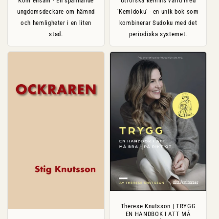
Kom ensam - En spännande
Utforska kemins värld med
ungdomsdeckare om hämnd
'Kemidoku' - en unik bok som
och hemligheter i en liten
kombinerar Sudoku med det
stad.
periodiska systemet.
Therese Knutsson | TRYGG
EN HANDBOK I ATT MÅ