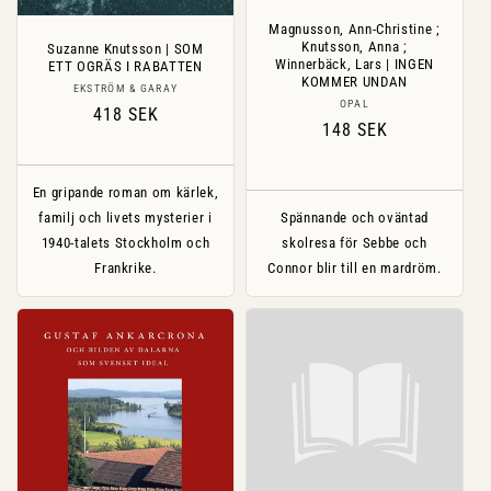
Magnusson, Ann-Christine ;
Knutsson, Anna ;
Suzanne Knutsson | SOM
Winnerbäck, Lars | INGEN
ETT OGRÄS I RABATTEN
KOMMER UNDAN
Säljare:
EKSTRÖM & GARAY
Säljare:
OPAL
Ordinarie
418 SEK
Ordinarie
148 SEK
pris
pris
En gripande roman om kärlek,
familj och livets mysterier i
Spännande och oväntad
1940-talets Stockholm och
skolresa för Sebbe och
Frankrike.
Connor blir till en mardröm.