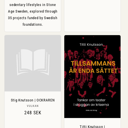
sedentary lifestyles in Stone
Age Sweden, explored through
35 projects funded by Swedish
foundations.
Stig Knutsson | OCKRAREN
Säljare:
VULKAN
Ordinarie
248 SEK
pris
Titti Knutsson |