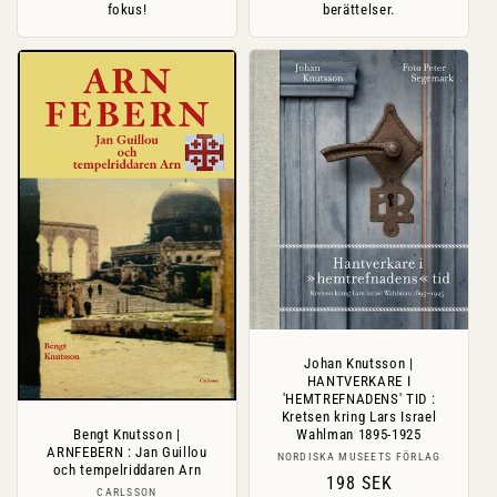
fokus!
berättelser.
Johan Knutsson |
HANTVERKARE I
'HEMTREFNADENS' TID :
Kretsen kring Lars Israel
Bengt Knutsson |
Wahlman 1895-1925
ARNFEBERN : Jan Guillou
Säljare:
NORDISKA MUSEETS FÖRLAG
och tempelriddaren Arn
Ordinarie
198 SEK
Säljare:
CARLSSON