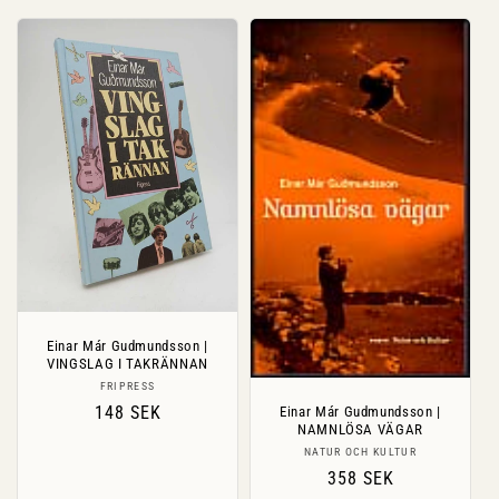
Einar Már Gudmundsson |
VINGSLAG I TAKRÄNNAN
Säljare:
FRIPRESS
Ordinarie
148 SEK
Einar Már Gudmundsson |
NAMNLÖSA VÄGAR
pris
Säljare:
NATUR OCH KULTUR
Ordinarie
358 SEK