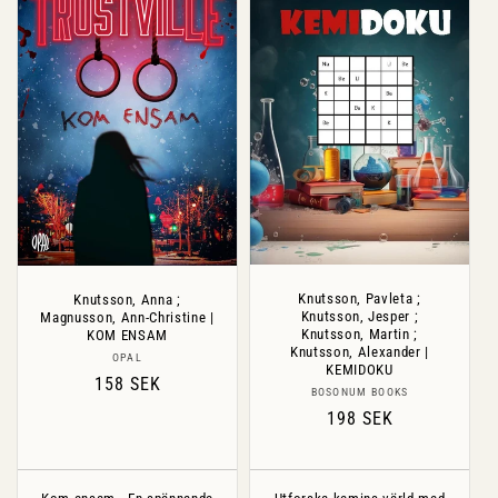
Knutsson, Pavleta ;
Knutsson, Anna ;
Knutsson, Jesper ;
Magnusson, Ann-Christine |
Knutsson, Martin ;
KOM ENSAM
Knutsson, Alexander |
Säljare:
OPAL
KEMIDOKU
Ordinarie
158 SEK
Säljare:
BOSONUM BOOKS
pris
Ordinarie
198 SEK
pris