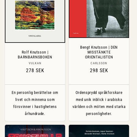
Bengt Knutsson | DEN
MISSTÄNKTE
Rolf Knutsson |
ORIENTALISTEN
BARNBARNSBOKEN
Säljare:
Säljare:
CARLSSON
VULKAN
Ordinarie
298 SEK
Ordinarie
278 SEK
pris
pris
En personlig berättelse om
Ordensprydd språkforskare
livet och minnena som
med unik inblick i arabiska
försvinner i hastighetens
världen och möten med starka
århundrade.
personligheter.