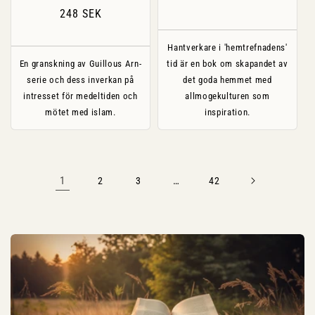
pris
Ordinarie
248 SEK
pris
Hantverkare i 'hemtrefnadens'
En granskning av Guillous Arn-
tid är en bok om skapandet av
serie och dess inverkan på
det goda hemmet med
intresset för medeltiden och
allmogekulturen som
mötet med islam.
inspiration.
1
…
2
3
42