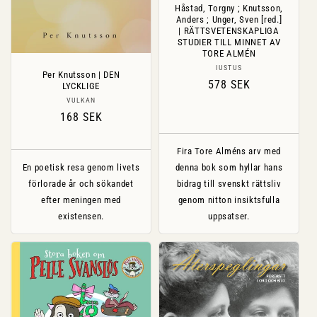
Håstad, Torgny ; Knutsson,
Anders ; Unger, Sven [red.]
| RÄTTSVETENSKAPLIGA
STUDIER TILL MINNET AV
TORE ALMÉN
Säljare:
IUSTUS
Per Knutsson | DEN
Ordinarie
578 SEK
LYCKLIGE
pris
Säljare:
VULKAN
Ordinarie
168 SEK
pris
Fira Tore Alméns arv med
En poetisk resa genom livets
denna bok som hyllar hans
förlorade år och sökandet
bidrag till svenskt rättsliv
efter meningen med
genom nitton insiktsfulla
existensen.
uppsatser.