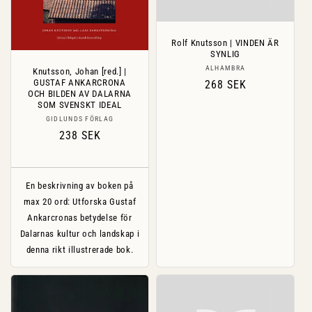
Rolf Knutsson | VINDEN ÄR
SYNLIG
Säljare:
ALHAMBRA
Knutsson, Johan [red.] |
GUSTAF ANKARCRONA
Ordinarie
268 SEK
OCH BILDEN AV DALARNA
pris
SOM SVENSKT IDEAL
Säljare:
GIDLUNDS FÖRLAG
Ordinarie
238 SEK
pris
En beskrivning av boken på
max 20 ord: Utforska Gustaf
Ankarcronas betydelse för
Dalarnas kultur och landskap i
denna rikt illustrerade bok.