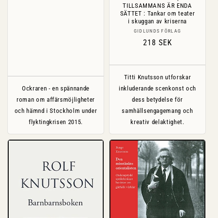
TILLSAMMANS ÄR ENDA
SÄTTET : Tankar om teater
i skuggan av kriserna
Säljare:
GIDLUNDS FÖRLAG
Ordinarie
218 SEK
pris
Titti Knutsson utforskar
Ockraren - en spännande
inkluderande scenkonst och
roman om affärsmöjligheter
dess betydelse för
och hämnd i Stockholm under
samhällsengagemang och
flyktingkrisen 2015.
kreativ delaktighet.