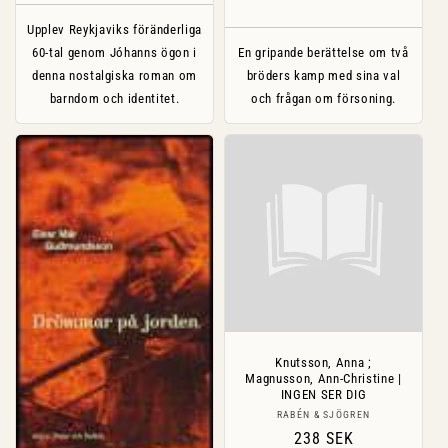
pris
Upplev Reykjaviks föränderliga
60-tal genom Jóhanns ögon i
En gripande berättelse om två
denna nostalgiska roman om
bröders kamp med sina val
barndom och identitet.
och frågan om försoning.
Knutsson, Anna ;
Magnusson, Ann-Christine |
INGEN SER DIG
Säljare:
RABÉN & SJÖGREN
Ordinarie
238 SEK