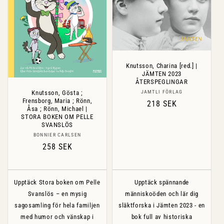
Knutsson, Charina [red.] |
JÄMTEN 2023
ÅTERSPEGLINGAR
Säljare:
Knutsson, Gösta ;
JAMTLI FÖRLAG
Frensborg, Maria ; Rönn,
Ordinarie
218 SEK
Åsa ; Rönn, Michael |
pris
STORA BOKEN OM PELLE
SVANSLÖS
Säljare:
BONNIER CARLSEN
Ordinarie
258 SEK
pris
Upptäck Stora boken om Pelle
Upptäck spännande
Svanslös – en mysig
människoöden och lär dig
sagosamling för hela familjen
släktforska i Jämten 2023 - en
med humor och vänskap i
bok full av historiska